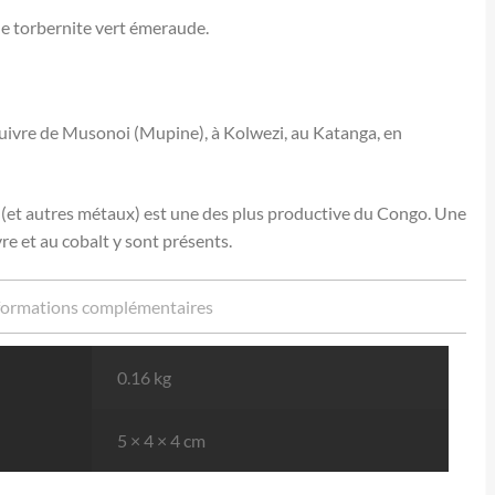
e torbernite vert émeraude.
uivre de Musonoi (Mupine), à Kolwezi, au Katanga, en
t (et autres métaux) est une des plus productive du Congo. Une
re et au cobalt y sont présents.
formations complémentaires
0.16 kg
5 × 4 × 4 cm