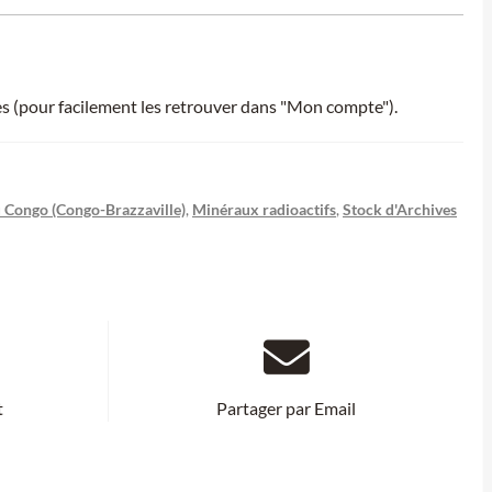
ies (pour facilement les retrouver dans "Mon compte").
 Congo (Congo-Brazzaville)
,
Minéraux radioactifs
,
Stock d'Archives
t
Partager par Email