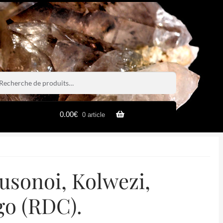
rche
rche
0.00
€
0 article
usonoi, Kolwezi,
go (RDC).