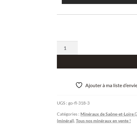
quantité
de
Tourmaline
(Schorl),
Carrière
Terrade,
Ajouter à ma liste d’env
Marmagne,
Saône-
UGS :
go-fl-318-3
et-
Loire.
Catégories :
Minéraux de Saône-et-Loire (
(minéral)
,
Tous nos minéraux en vente !