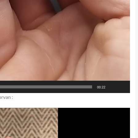
00:22
rvan :