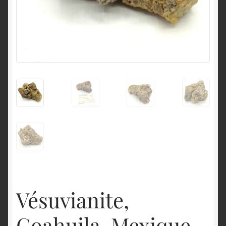
English
Vésuvianite,
Coahuila, Mexique.