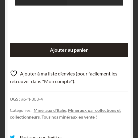
quantité
Ajouter au panier
de
Volborthite,
Vésuve,
Ajouter à ma liste d’envies (pour facilement les
Naples,
retrouver dans "Mon compte").
Italie.
UGS :
go-fl-303-4
Catégories :
Minéraux d'Italie
,
Minéraux par collections et
collectionneurs
,
Tous nos minéraux en vente !
Partager sur Twitter