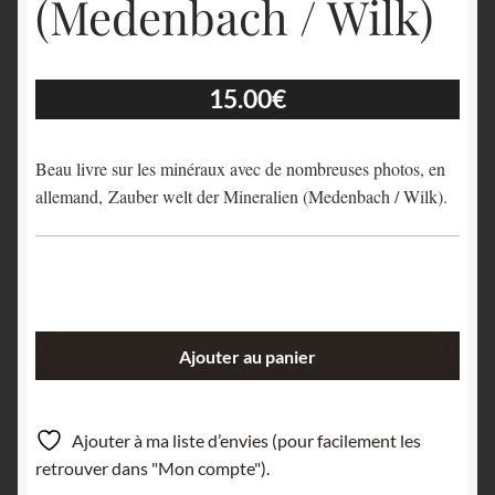
(Medenbach / Wilk)
15.00
€
Beau livre sur les minéraux avec de nombreuses photos, en
allemand, Zauber welt der Mineralien (Medenbach / Wilk).
quantité
Ajouter au panier
de
Zauber
welt
Ajouter à ma liste d’envies (pour facilement les
der
retrouver dans "Mon compte").
Mineralien