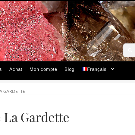
Reche
Reche
pour :
s
Achat
Mon compte
Blog
Français
LA GARDETTE
 La Gardette