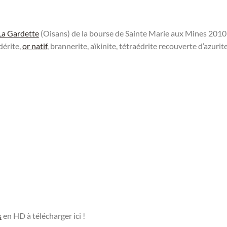
La Gardette
(Oisans) de la bourse de Sainte Marie aux Mines 2010
dérite,
or natif
, brannerite, aïkinite, tétraédrite recouverte d’azurite
s
en HD à télécharger ici !