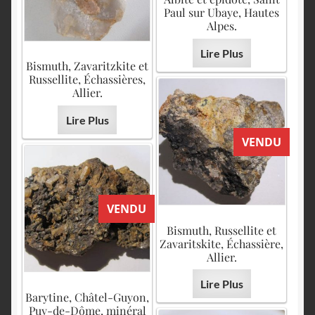
Paul sur Ubaye, Hautes
Alpes.
Lire Plus
Bismuth, Zavaritzkite et
Russellite, Échassières,
Allier.
Lire Plus
VENDU
VENDU
Bismuth, Russellite et
Zavaritskite, Échassière,
Allier.
Lire Plus
Barytine, Châtel-Guyon,
Puy-de-Dôme, minéral