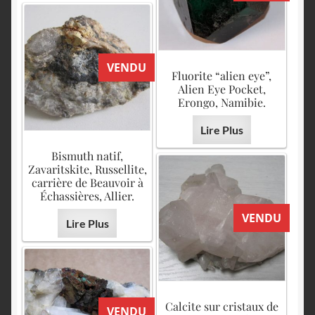
VENDU
Fluorite “alien eye”,
Alien Eye Pocket,
Erongo, Namibie.
Lire Plus
Bismuth natif,
Zavaritskite, Russellite,
carrière de Beauvoir à
Échassières, Allier.
VENDU
Lire Plus
Calcite sur cristaux de
VENDU