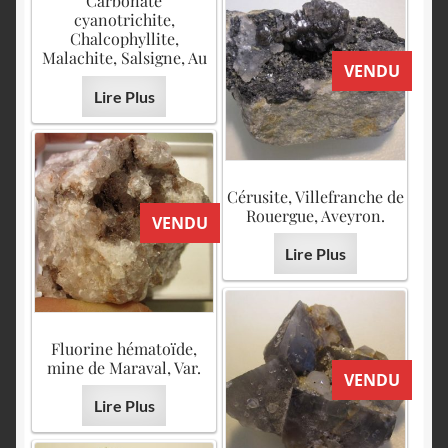
Carbonate
cyanotrichite,
Chalcophyllite,
Malachite, Salsigne, Au
VENDU
Lire Plus
Cérusite, Villefranche de
Rouergue, Aveyron.
VENDU
Lire Plus
Fluorine hématoïde,
mine de Maraval, Var.
VENDU
Lire Plus