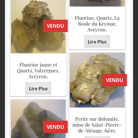
Fluorine, Quartz, La
Boule du Keymar,
VENDU
Aveyron.
Lire Plus
Fluorine jaune et
Quartz, Valzergues,
Aveyron.
VENDU
Lire Plus
Pyrite sur dolomite,
mine de Saint-Pierre-
VENDU
de-Mésage, Isère.