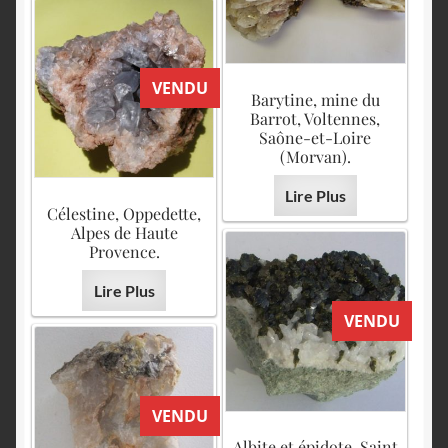
VENDU
Barytine, mine du
Barrot, Voltennes,
Saône-et-Loire
(Morvan).
Lire Plus
Célestine, Oppedette,
Alpes de Haute
Provence.
Lire Plus
VENDU
VENDU
Albite et épidote, Saint