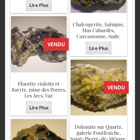
Lire Plus
Chalcopyrite, Salsigne,
Mas Cabardès,
Carcassonne, Aude.
VENDU
Lire Plus
Fluorite violette et
VENDU
Baryte, mine des Porres,
Les Arcs, Var.
Lire Plus
Dolomite sur Quartz,
galerie Fontfraîche,
Saint-Pierre-de-Mésage,