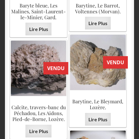
English
Baryte bleue, Les
Barytine, Le Barrot,
Malines, Saint-Laurent-
Voltennes (Morvan).
le-Minier, Gard.
Lire Plus
Lire Plus
VENDU
VENDU
Barytine, Le Bleymard,
Calcite, travers-banc du
Lozère.
Péchadou, Les Aidons,
Pied-de-Borne, Lozère.
Lire Plus
Lire Plus