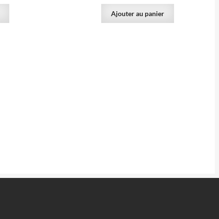
Ajouter au panier
180.00
€
200.00
€
des Sausses,
Barytine, Chatelguyon, Puy de Dôme,
ute-Loire.
France.