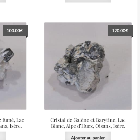
100.00
€
120.00
€
z fumé, Lac
Cristal de Galène et Barytine, Lac
ans, Isère.
Blanc, Alpe d’Huez, Oisans, Isère.
Ajouter au panier