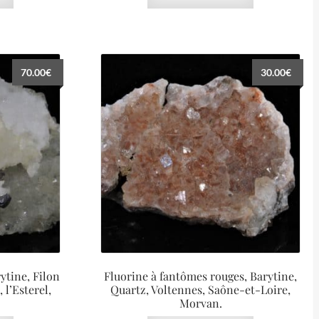
70.00
€
30.00
€
ytine, Filon
Fluorine à fantômes rouges, Barytine,
 l’Esterel,
Quartz, Voltennes, Saône-et-Loire,
Morvan.