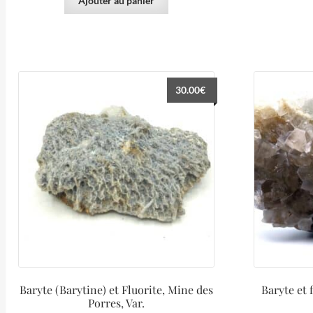
Ajouter au panier
30.00
€
Baryte (Barytine) et Fluorite, Mine des
Baryte et 
Porres, Var.