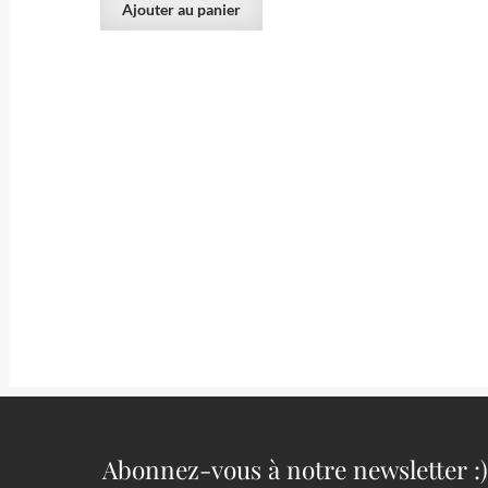
Ajouter au panier
70.00
€
Baryte, Fluorine, L’Avellan, Var, France
Galène et
Haut