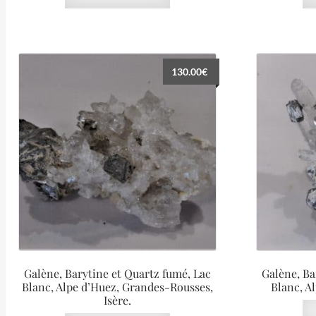
130.00
€
Galène, Barytine et Quartz fumé, Lac
Galène, Ba
Blanc, Alpe d’Huez, Grandes-Rousses,
Blanc, Al
Isère.