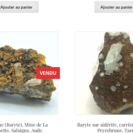
Ajouter au panier
Ajouter au panier
VENDU
ne (Baryte), Mine de La
Baryte sur sidérite, carriè
ette, Salsigne, Aude.
Peyrebrune, Tar