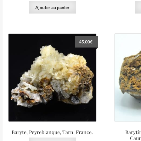
Ajouter au panier
45.00
€
Baryte, Peyreblanque, Tarn, France.
Baryti
Caun