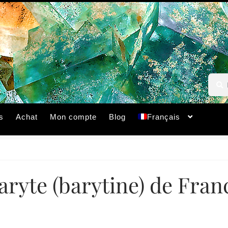
Reche
Reche
pour :
s
Achat
Mon compte
Blog
Français
aryte (barytine) de Fran