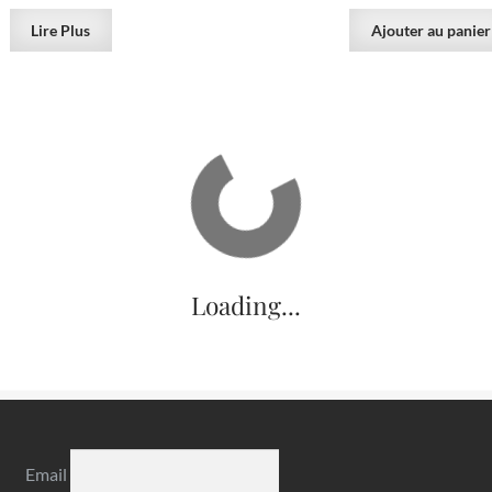
Lire Plus
Ajouter au panier
250.00
€
 Barytine, Rochechouart,
Barytine sur quartz, mine 
e-Vienne, Limousin.
Chavaniac-Lafayette, Ha