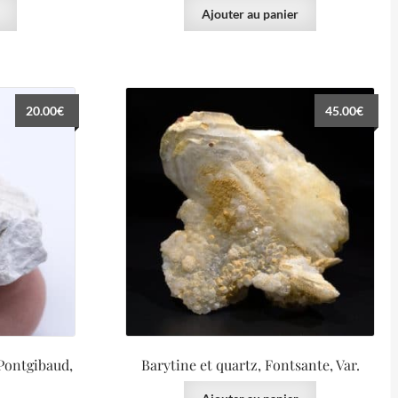
Ajouter au panier
20.00
€
45.00
€
 Pontgibaud,
Barytine et quartz, Fontsante, Var.