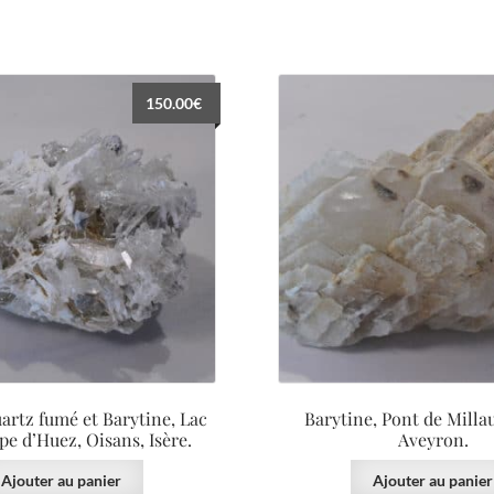
150.00
€
artz fumé et Barytine, Lac
Barytine, Pont de Millau
pe d’Huez, Oisans, Isère.
Aveyron.
Ajouter au panier
Ajouter au panier