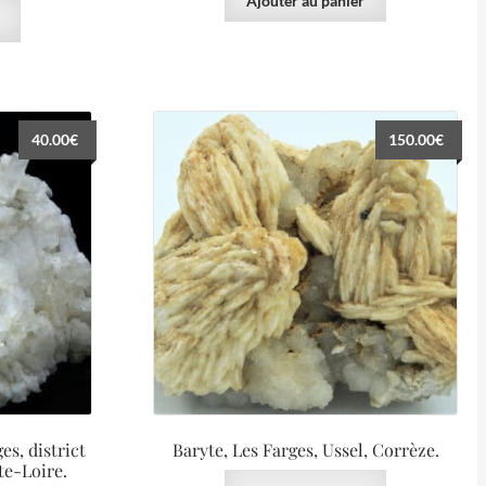
Ajouter au panier
40.00
€
150.00
€
es, district
Baryte, Les Farges, Ussel, Corrèze.
te-Loire.