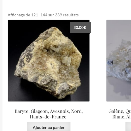
Trié
Affichage de 121–144 sur 339 résultats
du
30.00
€
plus
récent
au
plus
ancien
Baryte, Glageon, Avesnois, Nord,
Galène, Qu
Hauts-de-France.
Blanc, Al
Ajouter au panier