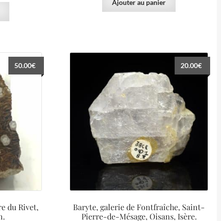
Ajouter au panier
50.00
€
20.00
€
re du Rivet,
Baryte, galerie de Fontfraîche, Saint-
n.
Pierre-de-Mésage, Oisans, Isère.