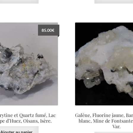
85.00
€
rytine et Quartz fumé, Lac
Galène, Fluorine jaune, Bar
pe d’Huez, Oisans, Isère.
blanc, Mine de Fontsante,
Var.
Ajouter au panier