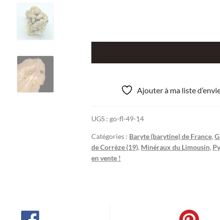
quantité
de
Pyromorphite
et
Ajouter à ma liste d’env
galène
sur
UGS :
go-fl-49-14
barytine,
Les
Catégories :
Baryte (barytine) de France
,
G
Farges,
de Corrèze (19)
,
Minéraux du Limousin
,
Py
Corrèze.
en vente !