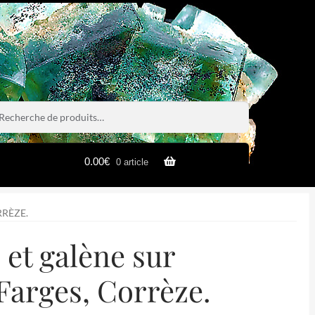
rche
rche
0.00
€
0 article
RRÈZE.
et galène sur
 Farges, Corrèze.