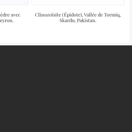
yèdre avec
Clinozoïsite (Épidote), Vallée de Tormiq,
veyron.
Skardu, Pakistan.