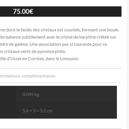
75.00
€
 dont le faciès des cristaux est courbés, formant une boule.
e balance subtilement avec le cristal de barytine crêtée sur
èdre de galène. Une association pas si courante pour ce
 cristaux verts de pyromorphite.
ille d’Ussel en Corrèze, dans le Limousin.
formations complémentaires
0.045 kg
5.6 × 3 × 3.2 cm