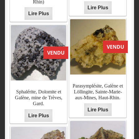
English
Pradel, Gard.
Dôme.
Rhin)
Lire Plus
Lire Plus
Lire Plus
Lire Plus
Lire Plus
Lire Plus
VENDU
VENDU
Parasymplésite, Galène et
Sphalérite, Dolomite et
Löllingite, Sainte-Marie-
Galène, mine de Trèves,
aux-Mines, Haut-Rhin.
Gard.
Lire Plus
Lire Plus