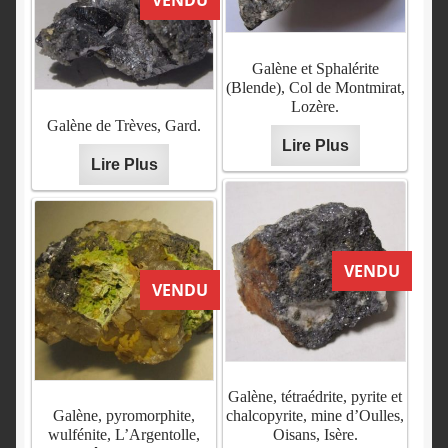
VENDU
Galène et Sphalérite
(Blende), Col de Montmirat,
Lozère.
Galène de Trèves, Gard.
Lire Plus
Lire Plus
VENDU
VENDU
Galène, tétraédrite, pyrite et
Galène, pyromorphite,
chalcopyrite, mine d’Oulles,
wulfénite, L’Argentolle,
Oisans, Isère.