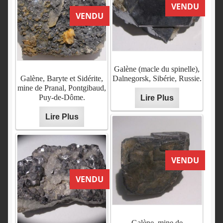
VENDU
VENDU
Galène (macle du spinelle),
Galène, Baryte et Sidérite,
Dalnegorsk, Sibérie, Russie.
mine de Pranal, Pontgibaud,
Puy-de-Dôme.
Lire Plus
Lire Plus
VENDU
VENDU
Galène, mine de