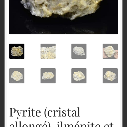
English
Pyrite (cristal
allongé), ilménite et