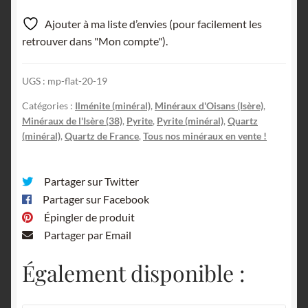
allongé),
ilménite
Ajouter à ma liste d’envies (pour facilement les
et
retrouver dans "Mon compte").
quartz,
Plan
UGS :
mp-flat-20-19
du
Lac,
Catégories :
Ilménite (minéral)
,
Minéraux d'Oisans (Isère)
,
Minéraux de l'Isère (38)
,
Pyrite
,
Pyrite (minéral)
,
Quartz
Isère.
(minéral)
,
Quartz de France
,
Tous nos minéraux en vente !
Partager sur Twitter
Partager sur Facebook
Épingler de produit
Partager par Email
Également disponible :