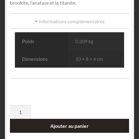
brookite, l’anatase et la titanite.
Informations complémentaires
Poids
0.309 kg
Dimensions
10 × 8 × 4 cm
quantité
de
Pyrite
Ajouter au panier
(cristal