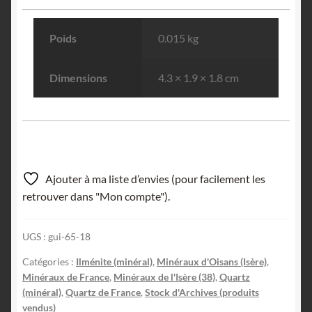
Poids
0.015 kg
Dimensions
4.3 × 1.9 × 1.8 cm
Ajouter à ma liste d’envies (pour facilement les
retrouver dans "Mon compte").
UGS :
gui-65-18
Catégories :
Ilménite (minéral)
,
Minéraux d'Oisans (Isère)
,
Minéraux de France
,
Minéraux de l'Isère (38)
,
Quartz
(minéral)
,
Quartz de France
,
Stock d'Archives (produits
vendus)