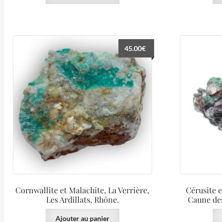
45.00
€
Cornwallite et Malachite, La Verrière,
Cérusite e
Les Ardillats, Rhône.
Caune des
Ajouter au panier