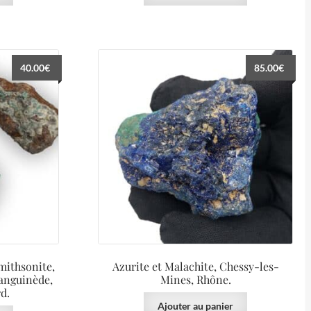
40.00
€
85.00
€
mithsonite,
Azurite et Malachite, Chessy-les-
Sanguinède,
Mines, Rhône.
d.
Ajouter au panier