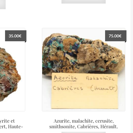
35.00
€
75.00
€
rite et
Azurite, malachite, cerusite,
rt, Haute-
smithsonite, Cabrières, Hérault.