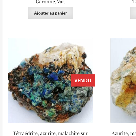
Garonne, Var.
T
Ajouter au panier
VENDU
Tétraédrite, azurite, malachite sur
Azurite, ma