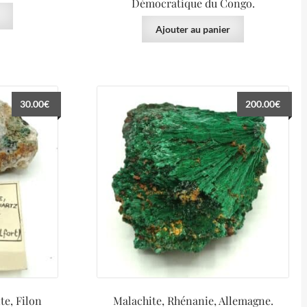
Démocratique du Congo.
Ajouter au panier
30.00
€
200.00
€
te, Filon
Malachite, Rhénanie, Allemagne.