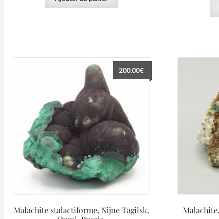
200.00
€
Malachite stalactiforme, Nijne Tagilsk,
Malachite,