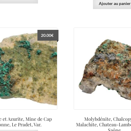
Ajouter au panier
20.00
€
e et Azurite, Mine de Cap
Molybdénite, Chalcopy
nne, Le Pradet, Var.
Malachite, Chateau-Lambe
Saône.