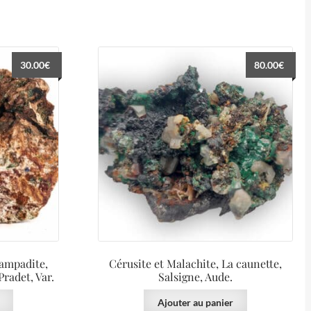
30.00
€
80.00
€
Lampadite,
Cérusite et Malachite, La caunette,
radet, Var.
Salsigne, Aude.
Ajouter au panier