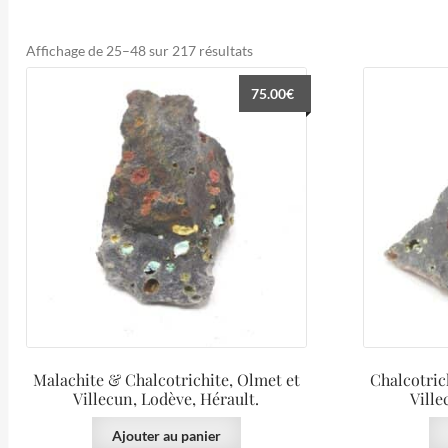
Trié
Affichage de 25–48 sur 217 résultats
du
75.00
€
plus
récent
au
plus
ancien
Malachite & Chalcotrichite, Olmet et
Chalcotric
Villecun, Lodève, Hérault.
Ville
Ajouter au panier