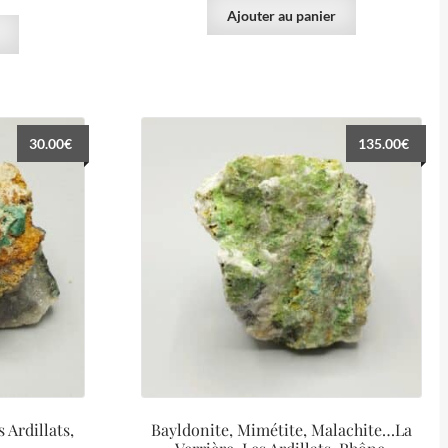
Ajouter au panier
30.00
€
135.00
€
 Ardillats,
Bayldonite, Mimétite, Malachite…La