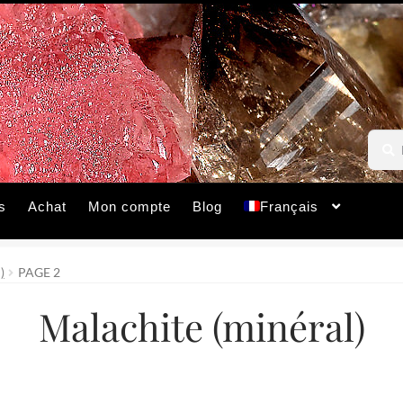
Reche
Reche
pour :
s
Achat
Mon compte
Blog
Français
)
PAGE 2
Malachite (minéral)