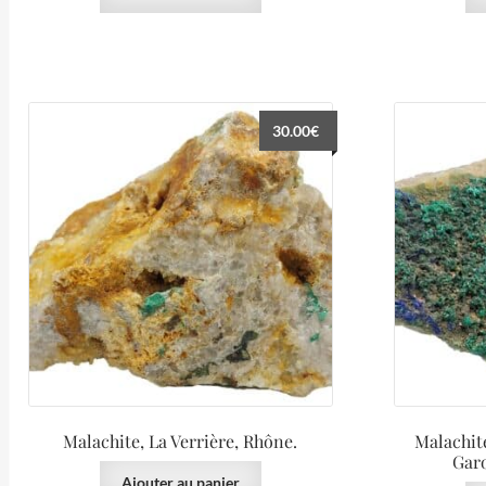
30.00
€
Malachite, La Verrière, Rhône.
Malachit
Garo
Ajouter au panier