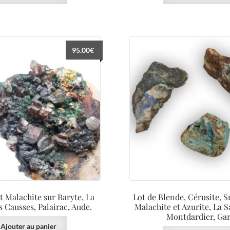
95.00
€
t Malachite sur Baryte, La
Lot de Blende, Cérusite, S
 Causses, Palairac, Aude.
Malachite et Azurite, La 
Montdardier, Gar
Ajouter au panier