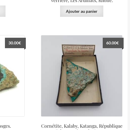
Verrière, Les Ardillats, Rhône.
Ajouter au panier
30.00
€
60.00
€
osges.
Cornétite, Kalaby, Katanga, République