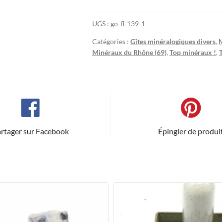
les-
Mines
UGS :
go-fl-139-1
(Chessy),
Rhône.
Catégories :
Gîtes minéralogiques divers
,
M
Minéraux du Rhône (69)
,
Top minéraux !
,
rtager sur Facebook
Épingler de produi