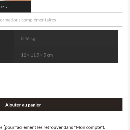
00:17
formations complémentaires
0.46 kg
12 × 11.5 × 5 cm
Ajouter au panier
ies (pour facilement les retrouver dans "Mon compte").