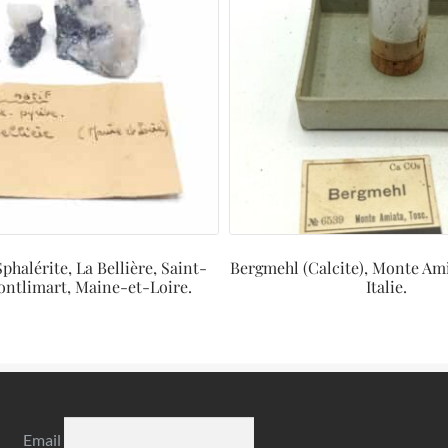
phalérite, La Bellière, Saint-
Bergmehl (Calcite), Monte Ami
ntlimart, Maine-et-Loire.
Italie.
Email