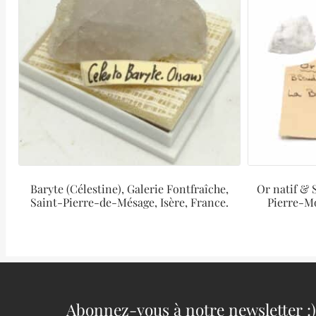
Baryte (Célestine), Galerie Fontfraîche,
Or natif & S
Saint-Pierre-de-Mésage, Isère, France.
Pierre-Mo
Abonnez-vous à notre newsletter :)