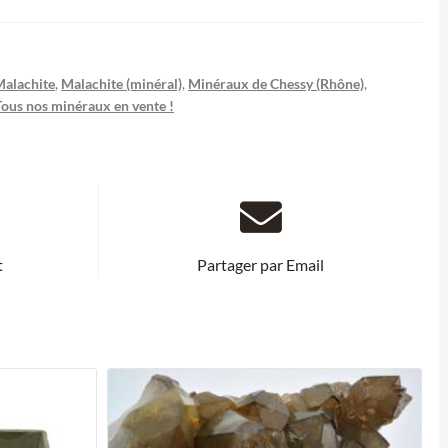
alachite
,
Malachite (minéral)
,
Minéraux de Chessy (Rhône)
,
Tous nos minéraux en vente !
t
Partager par Email