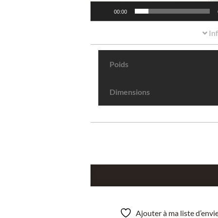
00:00
In
Poids
Dimensions
quantité
de
Malachite,
Chessy-
Ajouter à ma liste d’env