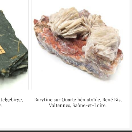
htelgebirge,
Barytine sur Quartz hématoïde, René Bis,
e.
Voltennes, Saône-et-Loire.