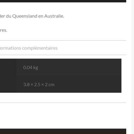
der du Queensland en Australie.
res.
formations complémentaires
0.04 kg
3.8 × 2.5 × 2 cm