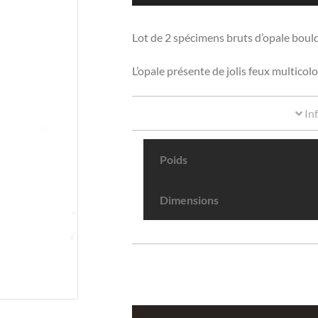
Lot de 2 spécimens bruts d’opale boul
L’opale présente de jolis feux multicolo
In
Poids
Dimensions
quantité