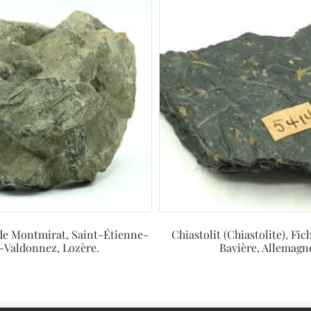
 de Montmirat, Saint-Étienne-
Chiastolit (Chiastolite), Fic
-Valdonnez, Lozère.
Bavière, Allemagn