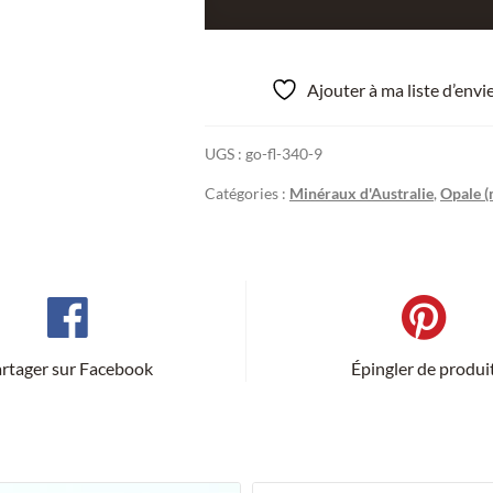
de
Opale
(Lot),
Ajouter à ma liste d’env
Queensland,
Australie.
UGS :
go-fl-340-9
Catégories :
Minéraux d'Australie
,
Opale (
rtager sur Facebook
Épingler de produi