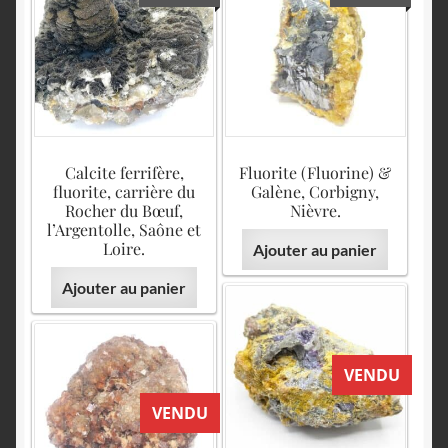
Calcite ferrifère,
Fluorite (Fluorine) &
fluorite, carrière du
Galène, Corbigny,
Rocher du Bœuf,
Nièvre.
l’Argentolle, Saône et
Loire.
Ajouter au panier
Ajouter au panier
VENDU
VENDU