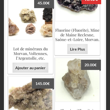
45.00
€
Fluorine (Fluorite), Mine
de Maine Reclesne,
Saône-et-Loire, Morvan.
Lot de minéraux du
Lire Plus
Morvan, Voltennes,
l’Argentolle, etc.
20.00
€
Ajouter au panier
145.00
€