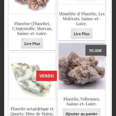
Mimétite & Fluorite, Les
Molérats, Saône-et-
Fluorine (Fluorite),
Loire.
L’Argentolle, Morvan,
Saône-et-Loire.
Lire Plus
Lire Plus
95.00
€
VENDU
Fluorite, Voltennes,
Saône-et-Loire.
Fluorite octaédrique et
Quartz, Mine de Maine,
Ajouter au panier