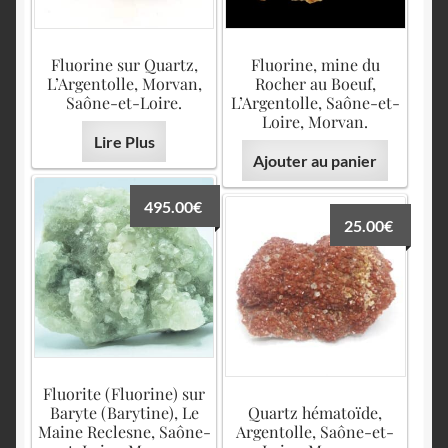
English
Fluorine sur Quartz,
Fluorine, mine du
L’Argentolle, Morvan,
Rocher au Boeuf,
Saône-et-Loire.
L’Argentolle, Saône-et-
Loire, Morvan.
Lire Plus
Ajouter au panier
495.00
€
25.00
€
Fluorite (Fluorine) sur
Baryte (Barytine), Le
Quartz hématoïde,
Maine Reclesne, Saône-
Argentolle, Saône-et-