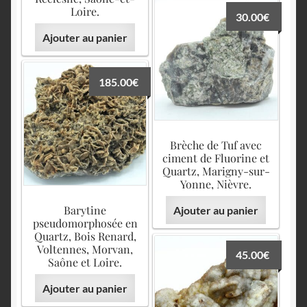
Loire.
30.00
€
Ajouter au panier
185.00
€
Brèche de Tuf avec
ciment de Fluorine et
Quartz, Marigny-sur-
Yonne, Nièvre.
Barytine
Ajouter au panier
pseudomorphosée en
Quartz, Bois Renard,
Voltennes, Morvan,
45.00
€
Saône et Loire.
Ajouter au panier