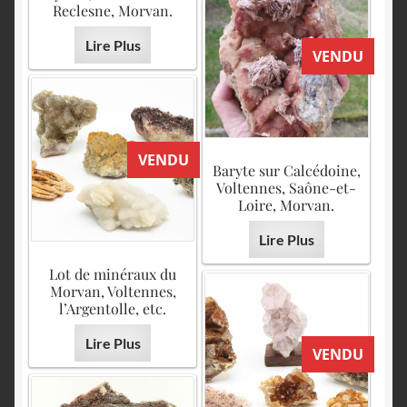
Reclesne, Morvan.
Lire Plus
VENDU
VENDU
Baryte sur Calcédoine,
Voltennes, Saône-et-
Loire, Morvan.
Lire Plus
Lot de minéraux du
Morvan, Voltennes,
l’Argentolle, etc.
Lire Plus
VENDU