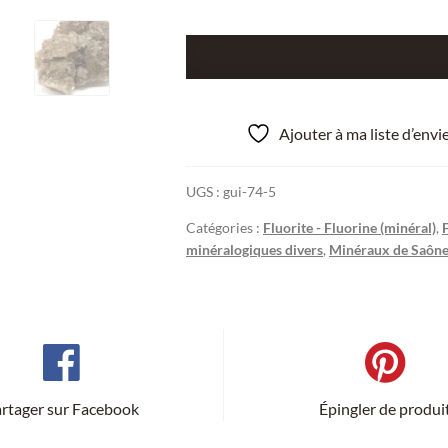
quantité
de
Fluorine,
mine
Ajouter à ma liste d’env
de
Voltennes,
UGS :
gui-74-5
Saône-
et-
Catégories :
Fluorite - Fluorine (minéral)
,
Loire
minéralogiques divers
,
Minéraux de Saône-
(Morvan).
rtager sur Facebook
Épingler de produi