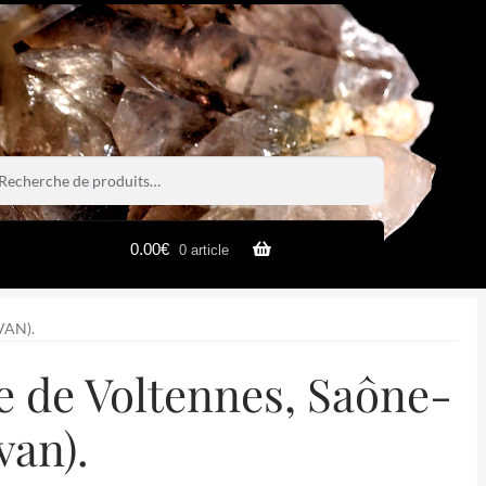
rche
rche
0.00
€
0 article
VAN).
e de Voltennes, Saône-
van).