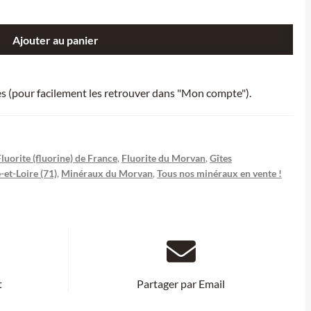
Ajouter au panier
ies (pour facilement les retrouver dans "Mon compte").
Fluorite (fluorine) de France
,
Fluorite du Morvan
,
Gîtes
et-Loire (71)
,
Minéraux du Morvan
,
Tous nos minéraux en vente !
t
Partager par Email