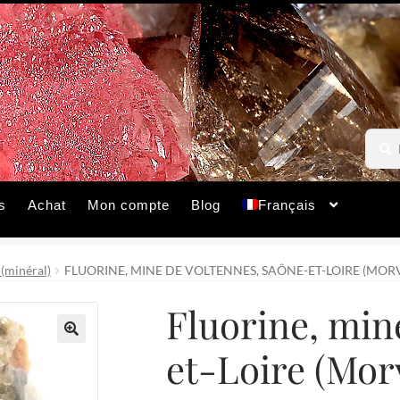
Reche
Reche
pour :
s
Achat
Mon compte
Blog
Français
 (minéral)
FLUORINE, MINE DE VOLTENNES, SAÔNE-ET-LOIRE (MOR
Fluorine, min
et-Loire (Mor
🔍