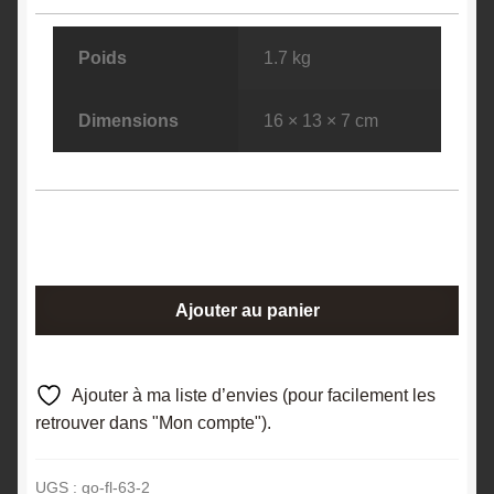
Poids
1.7 kg
Dimensions
16 × 13 × 7 cm
quantité
Ajouter au panier
de
Fluorite
(Fluorine)
Ajouter à ma liste d’envies (pour facilement les
sur
retrouver dans "Mon compte").
Baryte
(Barytine),
UGS :
go-fl-63-2
Le