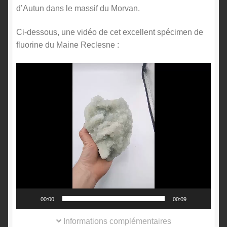
d’Autun dans le massif du Morvan.
Ci-dessous, une vidéo de cet excellent spécimen de
fluorine du Maine Reclesne :
Lecteur
vidéo
00:00
00:09
Informations complémentaires