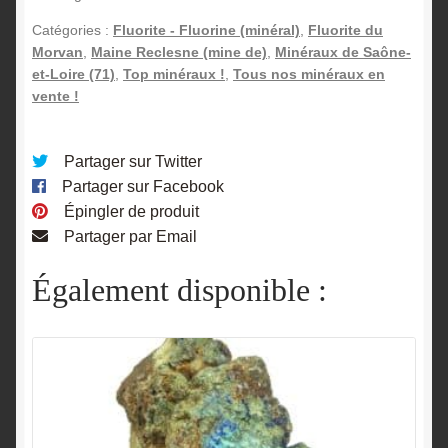
Maine
Catégories :
Fluorite - Fluorine (minéral)
,
Fluorite du
Reclesne,
Morvan
,
Maine Reclesne (mine de)
,
Minéraux de Saône-
Saône-
et-Loire (71)
,
Top minéraux !
,
Tous nos minéraux en
vente !
et-
Loire,
Morvan.
Partager sur Twitter
Partager sur Facebook
Épingler de produit
Partager par Email
Également disponible :