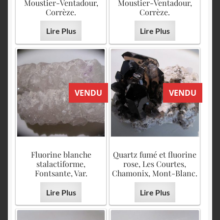
Moustier-Ventadour,
Moustier-Ventadour,
Corrèze.
Corrèze.
Lire Plus
Lire Plus
VENDU
VENDU
Fluorine blanche
Quartz fumé et fluorine
stalactiforme,
rose, Les Courtes,
Fontsante, Var.
Chamonix, Mont-Blanc.
Lire Plus
Lire Plus