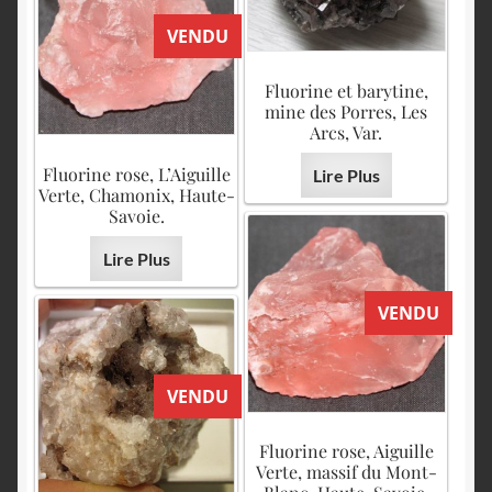
VENDU
Fluorine et barytine,
mine des Porres, Les
Arcs, Var.
Fluorine rose, L’Aiguille
Lire Plus
Verte, Chamonix, Haute-
Savoie.
Lire Plus
VENDU
VENDU
Fluorine rose, Aiguille
Verte, massif du Mont-