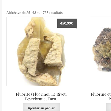
Trié
Affichage de 25–48 sur 735 résultats
du
450.00
€
plus
récent
au
plus
ancien
Fluorite (Fluorine), Le Rivet,
Fluorine et
Peyrebrune, Tarn.
P
Ajouter au panier