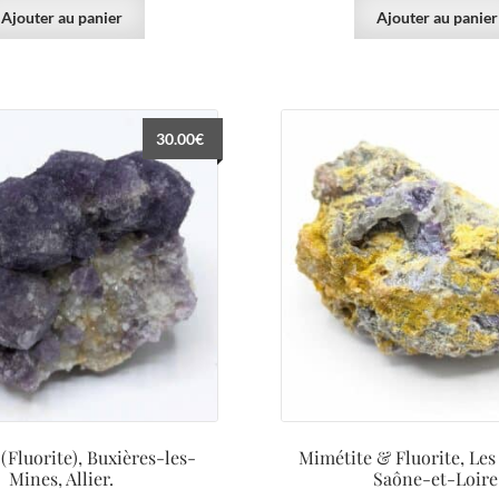
Ajouter au panier
Ajouter au panier
30.00
€
(Fluorite), Buxières-les-
Mimétite & Fluorite, Les
Mines, Allier.
Saône-et-Loire