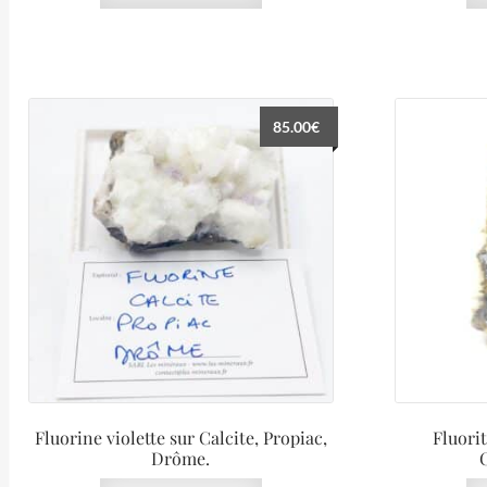
85.00
€
Fluorine violette sur Calcite, Propiac,
Fluori
Drôme.