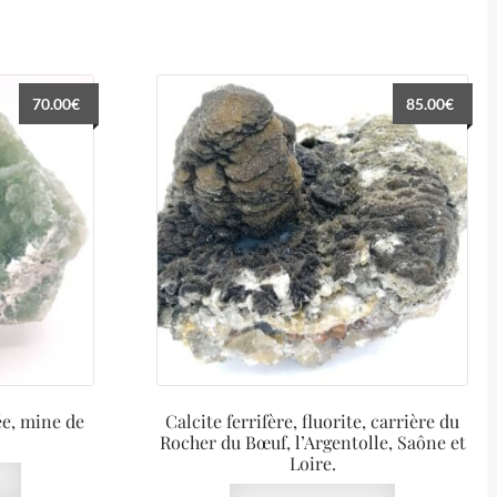
70.00
€
85.00
€
e, mine de
Calcite ferrifère, fluorite, carrière du
Rocher du Bœuf, l’Argentolle, Saône et
Loire.