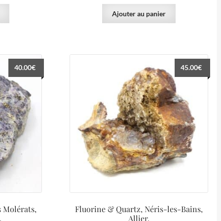
Ajouter au panier
40.00
€
45.00
€
s Molérats,
Fluorine & Quartz, Néris-les-Bains,
.
Allier.