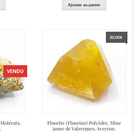
Ajouter au panier
30.00
€
VENDU
 Molérats,
Fluorite (Fluorine) Polyèdre, Mine
.
jaune de Valzergues, Aveyron.