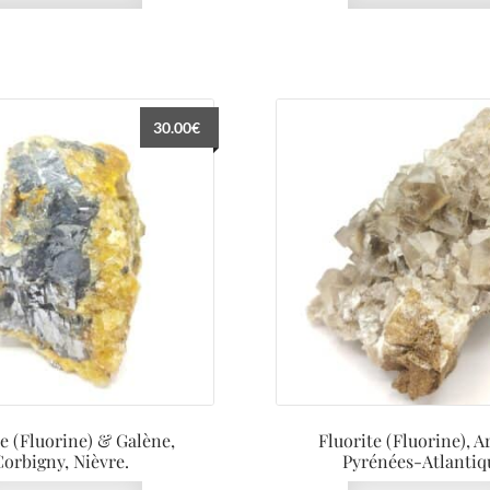
30.00
€
te (Fluorine) & Galène,
Fluorite (Fluorine), A
Corbigny, Nièvre.
Pyrénées-Atlantiq