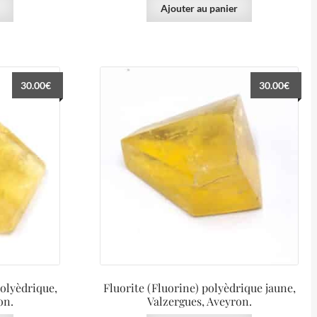
Ajouter au panier
30.00
€
30.00
€
polyèdrique,
Fluorite (Fluorine) polyèdrique jaune,
on.
Valzergues, Aveyron.