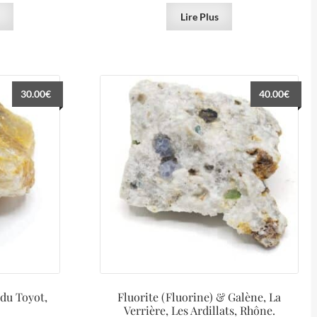
Lire Plus
30.00
€
40.00
€
 du Toyot,
Fluorite (Fluorine) & Galène, La
Verrière, Les Ardillats, Rhône.