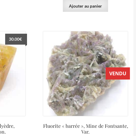
Ajouter au panier
30.00
€
VENDU
lyèdre,
Fluorite « barrée », Mine de Fontsante,
on.
Var.