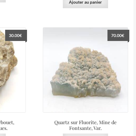
Ajouter au panier
30.00
€
70.00
€
rbouet,
Quartz sur Fluorite, Mine de
ues.
Fontsante, Var.