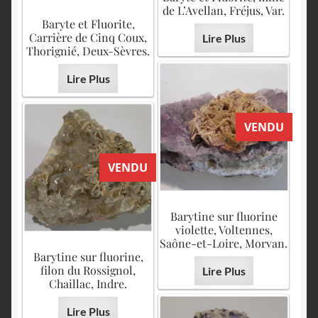
de L’Avellan, Fréjus, Var.
Baryte et Fluorite,
Carrière de Cinq Coux,
Lire Plus
Thorignié, Deux-Sèvres.
Lire Plus
VENDU
VENDU
Barytine sur fluorine
violette, Voltennes,
Saône-et-Loire, Morvan.
Barytine sur fluorine,
filon du Rossignol,
Lire Plus
Chaillac, Indre.
Lire Plus