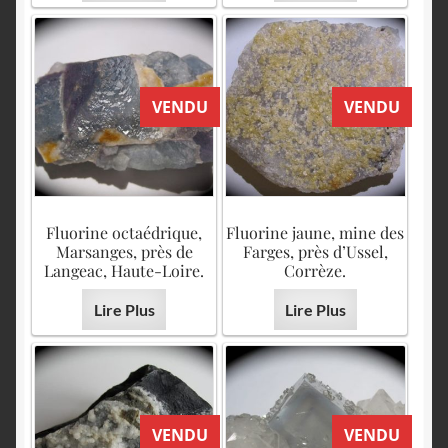
VENDU
VENDU
Fluorine octaédrique,
Fluorine jaune, mine des
Marsanges, près de
Farges, près d’Ussel,
Langeac, Haute-Loire.
Corrèze.
Lire Plus
Lire Plus
VENDU
VENDU