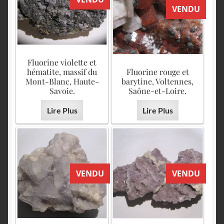
VENDU
Fluorine violette et
hématite, massif du
Fluorine rouge et
Mont-Blanc, Haute-
barytine, Voltennes,
Savoie.
Saône-et-Loire.
Lire Plus
Lire Plus
VENDU
VENDU