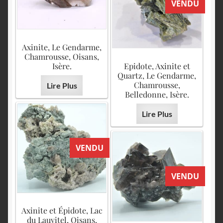
VENDU
Axinite, Le Gendarme,
Chamrousse, Oisans,
Isère.
Epidote, Axinite et
Quartz, Le Gendarme,
Chamrousse,
Lire Plus
Belledonne, Isère.
Lire Plus
VENDU
VENDU
Axinite et Épidote, Lac
du Lauvitel, Oisans,