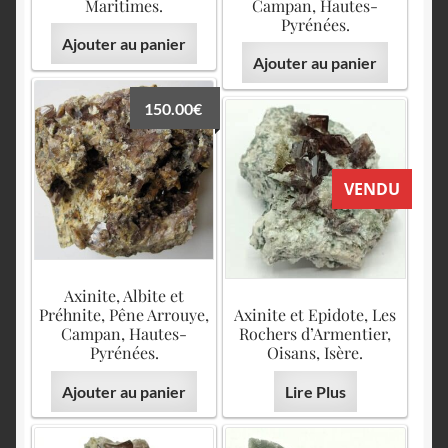
English
Maritimes.
Campan, Hautes-
Pyrénées.
Ajouter au panier
Ajouter au panier
150.00
€
VENDU
Axinite, Albite et
Préhnite, Pêne Arrouye,
Axinite et Epidote, Les
Campan, Hautes-
Rochers d’Armentier,
Pyrénées.
Oisans, Isère.
Ajouter au panier
Lire Plus