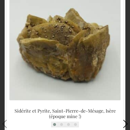
Sidérite et Pyrite, Saint-Pierre-de-Mésage, Isère
Q
(époque mine !)