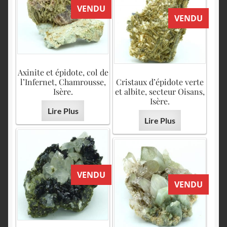
VENDU
VENDU
Axinite et épidote, col de
l’Infernet, Chamrousse,
Cristaux d’épidote verte
Isère.
et albite, secteur Oisans,
Isère.
Lire Plus
Lire Plus
VENDU
VENDU