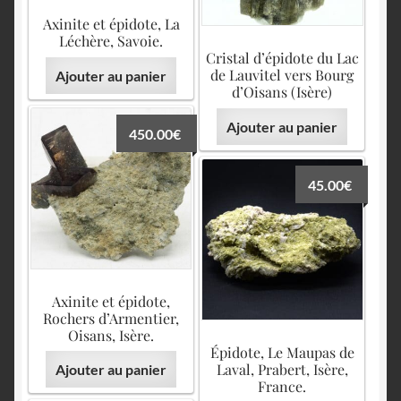
Axinite et épidote, La
Léchère, Savoie.
Cristal d’épidote du Lac
de Lauvitel vers Bourg
Ajouter au panier
d’Oisans (Isère)
Ajouter au panier
450.00
€
45.00
€
Axinite et épidote,
Rochers d’Armentier,
Oisans, Isère.
Épidote, Le Maupas de
Laval, Prabert, Isère,
Ajouter au panier
France.