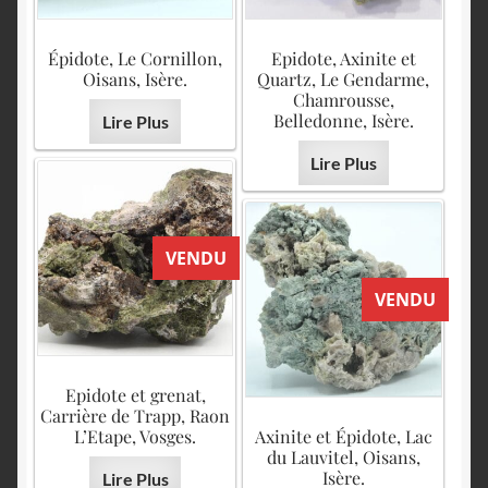
Épidote, Le Cornillon,
Epidote, Axinite et
Oisans, Isère.
Quartz, Le Gendarme,
Chamrousse,
Belledonne, Isère.
Lire Plus
Lire Plus
VENDU
VENDU
Epidote et grenat,
Carrière de Trapp, Raon
L’Etape, Vosges.
Axinite et Épidote, Lac
du Lauvitel, Oisans,
Isère.
Lire Plus