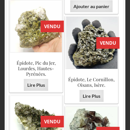
Ajouter au panier
VENDU
VENDU
Épidote, Pic du Jer,
Lourdes, Hautes-
Pyrénées.
Épidote, Le Cornillon,
Oisans, Isère.
Lire Plus
Lire Plus
VENDU