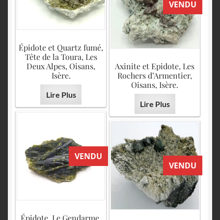
VENDU
Épidote et Quartz fumé,
Tête de la Toura, Les
Deux Alpes, Oisans,
Axinite et Epidote, Les
Isère.
Rochers d’Armentier,
Oisans, Isère.
Lire Plus
Lire Plus
VENDU
VENDU
Épidote, Le Gendarme,