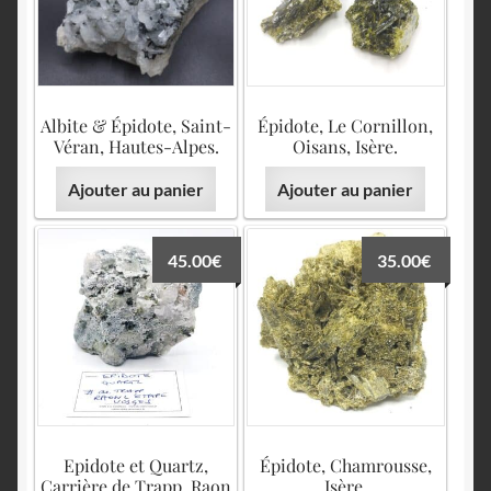
English
Albite & Épidote, Saint-
Épidote, Le Cornillon,
Véran, Hautes-Alpes.
Oisans, Isère.
Ajouter au panier
Ajouter au panier
45.00
€
35.00
€
Epidote et Quartz,
Épidote, Chamrousse,
Carrière de Trapp, Raon
Isère.