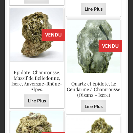
Lire Plus
VENDU
VENDU
Epidote, Chamrousse,
Massif de Belledonne,
Isère, Auvergne-Rhône-
Quartz et épidote, Le
Alpes.
Gendarme à Chamrousse
(Oisans – Isère)
Lire Plus
Lire Plus