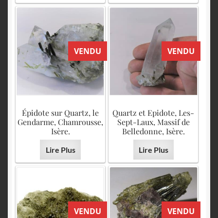
VENDU
VENDU
Épidote sur Quartz, le
Quartz et Epidote, Les-
Gendarme, Chamrousse,
Sept-Laux, Massif de
Isère.
Belledonne, Isère.
Lire Plus
Lire Plus
VENDU
VENDU