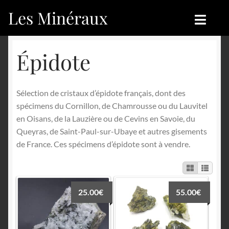
Les Minéraux
Aller
Aller
à
au
la
contenu
Accueil
Accueil
Épidote
navigation
Catégories
Boutique
Sélection de cristaux d’épidote français, dont des
Nouveautés
Nouveautés
spécimens du Cornillon, de Chamrousse ou du Lauvitel
en Oisans, de la Lauzière ou de Cevins en Savoie, du
Achat
Blog
Queyras, de Saint-Paul-sur-Ubaye et autres gisements
de France. Ces spécimens d’épidote sont à vendre.
Mon compte
Achat
Blog
Contactez-nous
25.00
€
55.00
€
Sites amis
Français