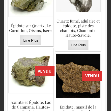
Quartz fumé, adulaire et
Épidote sur Quartz, Le
épidote, piste des
Cornillon, Oisans, Isère.
chamoix, Chamonix,
Haute-Savoie.
Lire Plus
Lire Plus
VENDU
VENDU
Axinite et Épidote, Lac
de Campana, Hautes-
Épidote, massif de la