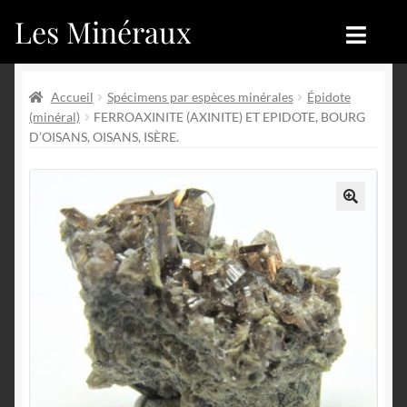
Les Minéraux
Aller
Aller
à
au
la
contenu
Accueil
Accueil
navigation
Accueil
Spécimens par espèces minérales
Épidote
(minéral)
FERROAXINITE (AXINITE) ET EPIDOTE, BOURG
Catégories
Boutique
D’OISANS, OISANS, ISÈRE.
Nouveautés
Nouveautés
Achat
Blog
🔍
Mon compte
Achat
Blog
Contactez-nous
Sites amis
Français