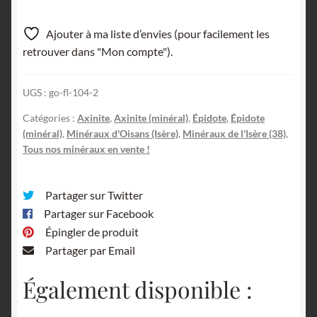
et
Epidote,
Ajouter à ma liste d’envies (pour facilement les
Bourg
retrouver dans "Mon compte").
d’Oisans,
Oisans,
UGS :
go-fl-104-2
Isère.
Catégories :
Axinite
,
Axinite (minéral)
,
Épidote
,
Épidote
(minéral)
,
Minéraux d'Oisans (Isère)
,
Minéraux de l'Isère (38)
,
Tous nos minéraux en vente !
Partager sur Twitter
Partager sur Facebook
Épingler de produit
Partager par Email
Également disponible :