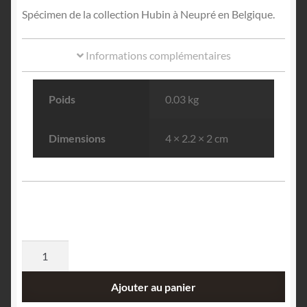
Spécimen de la collection Hubin à Neupré en Belgique.
Informations complémentaires
Poids
0.03 kg
Dimensions
4 × 2.2 × 2 cm
quantité
de
Ferroaxinite
Ajouter au panier
(Axinite)