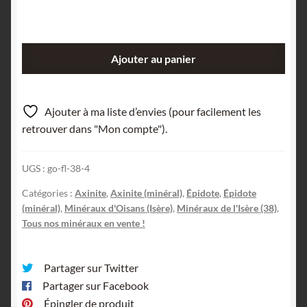
quantité
Ajouter au panier
de
Axinite
et
Ajouter à ma liste d’envies (pour facilement les
Épidote,
retrouver dans "Mon compte").
Chamrousse,
Isère.
UGS :
go-fl-38-4
Catégories :
Axinite
,
Axinite (minéral)
,
Épidote
,
Épidote
(minéral)
,
Minéraux d'Oisans (Isère)
,
Minéraux de l'Isère (38)
,
Tous nos minéraux en vente !
Partager sur Twitter
Partager sur Facebook
Épingler de produit