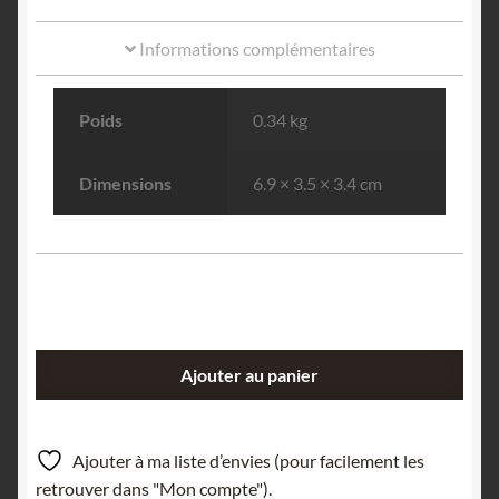
Informations complémentaires
Poids
0.34 kg
Dimensions
6.9 × 3.5 × 3.4 cm
quantité
Ajouter au panier
de
Zircon,
Benono,
Ajouter à ma liste d’envies (pour facilement les
Tongay,
retrouver dans "Mon compte").