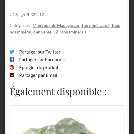
Madagascar.
UGS :
go-fl-334-12
Catégories :
Minéraux de Madagascar
,
Top minéraux !
,
Tous
nos minéraux en vente !
,
Zircon (minéral)
Partager sur Twitter
Partager sur Facebook
Épingler de produit
Partager par Email
Également disponible :