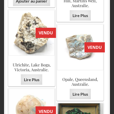
Hill, Martins Well,
Ajouter au panier
Australie.
Lire Plus
VENDU
VENDU
Ulrichite, Lake Boga,
Victoria, Australie.
Opale, Queensland,
Lire Plus
Australie.
Lire Plus
VENDU