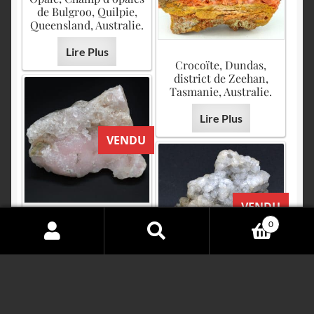
de Bulgroo, Quilpie,
Queensland, Australie.
Lire Plus
Crocoïte, Dundas,
district de Zeehan,
Tasmanie, Australie.
Lire Plus
VENDU
VENDU
0
Manganocalcite, Broken
Hill, Nouvelle Galles du
Search
Sud, Australie.
for:
Lire Plus
Chabazite, Gads Hill,
Tasmanie, Australie.