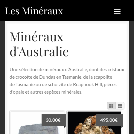
Les Minéraux
Aller
Aller
à
au
la
contenu
Accueil
Accueil
Minéraux
navigation
Catégories
Boutique
d'Australie
Nouveautés
Nouveautés
Une sélection de minéraux d’Australie, dont des cristaux
Achat
Blog
de crocoïte de Dundas en Tasmanie, de la scapolite
de Tasmanie ou de scholzite de Reaphook Hill, pièces
Mon compte
Achat
d’opale et autres espèces minérales.
Blog
Contactez-nous
Sites amis
Français
30.00
€
495.00
€