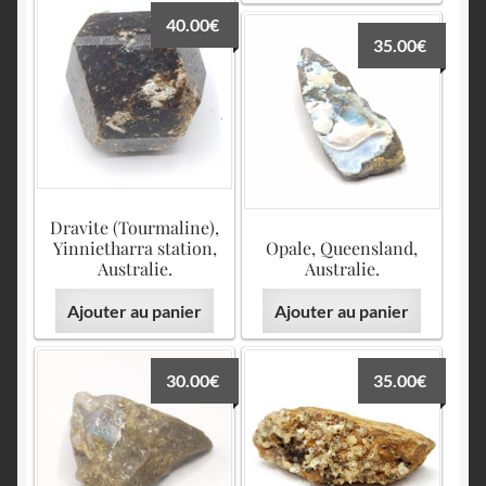
40.00
€
35.00
€
Dravite (Tourmaline),
Yinnietharra station,
Opale, Queensland,
Australie.
Australie.
Ajouter au panier
Ajouter au panier
30.00
€
35.00
€