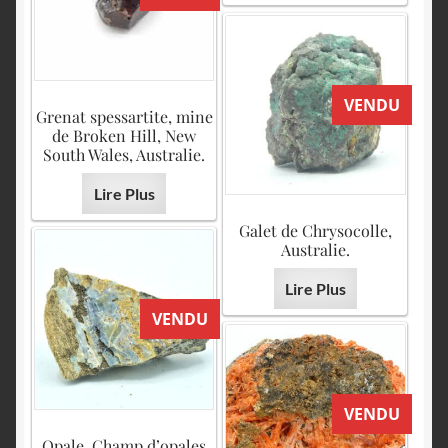
VENDU
Grenat spessartite, mine
de Broken Hill, New
South Wales, Australie.
Lire Plus
Galet de Chrysocolle,
Australie.
Lire Plus
VENDU
VENDU
Opale, Champ d’opales