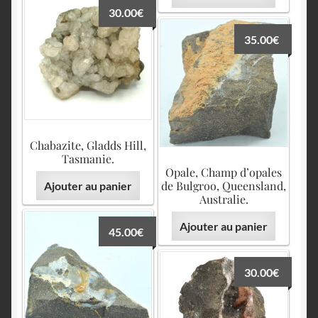
30.00
€
35.00
€
Chabazite, Gladds Hill,
Tasmanie.
Opale, Champ d’opales
de Bulgroo, Queensland,
Ajouter au panier
Australie.
Ajouter au panier
45.00
€
30.00
€