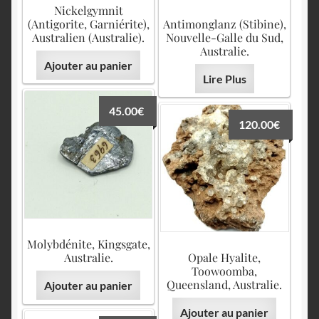
Nickelgymnit
(Antigorite, Garniérite),
Antimonglanz (Stibine),
Australien (Australie).
Nouvelle-Galle du Sud,
Australie.
Ajouter au panier
Lire Plus
45.00
€
120.00
€
Molybdénite, Kingsgate,
Australie.
Opale Hyalite,
Toowoomba,
Queensland, Australie.
Ajouter au panier
Ajouter au panier