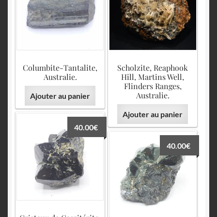
English
Columbite-Tantalite,
Scholzite, Reaphook
Australie.
Hill, Martins Well,
Flinders Ranges,
Australie.
Ajouter au panier
Ajouter au panier
40.00
€
40.00
€