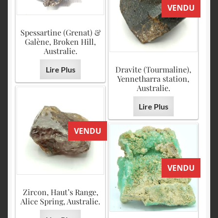
VENDU
Spessartine (Grenat) &
Galène, Broken Hill,
Australie.
Dravite (Tourmaline),
Lire Plus
Yennetharra station,
Australie.
Lire Plus
VENDU
VENDU
Zircon, Haut’s Range,
Alice Spring, Australie.