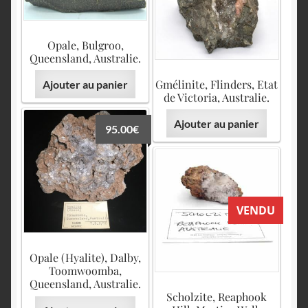
Opale, Bulgroo,
Queensland, Australie.
Gmélinite, Flinders, Etat
Ajouter au panier
de Victoria, Australie.
Ajouter au panier
95.00
€
VENDU
Opale (Hyalite), Dalby,
Toomwoomba,
Queensland, Australie.
Scholzite, Reaphook