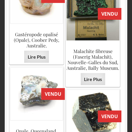
VENDU
Gastéropode opalisé
(Opale), Coober Pedy,
Australie.
Malachite fibreuse
(Faserig Malachit),
Lire Plus
Nouvelle-Galles du Sud,
Australie, Bally Museum.
Lire Plus
VENDU
VENDU
Opale, Queensland,