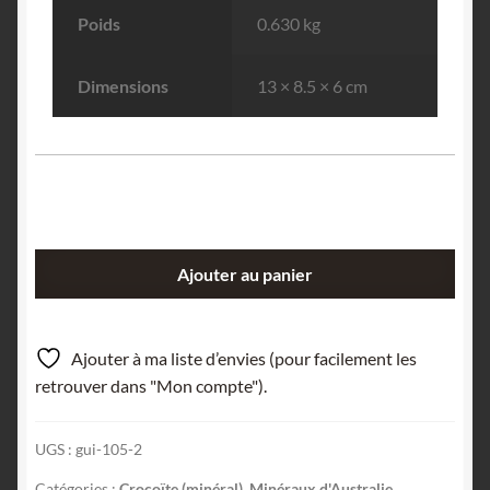
Poids
0.630 kg
Dimensions
13 × 8.5 × 6 cm
quantité
Ajouter au panier
de
Crocoïte,
Dundas,
Ajouter à ma liste d’envies (pour facilement les
Tasmanie,
retrouver dans "Mon compte").
Australie.
UGS :
gui-105-2
Catégories :
Crocoïte (minéral)
,
Minéraux d'Australie
,