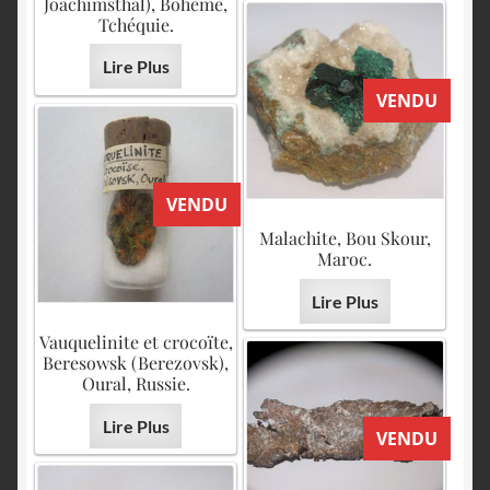
Joachimsthal), Bohème,
Tchéquie.
Lire Plus
VENDU
VENDU
Malachite, Bou Skour,
Maroc.
Lire Plus
Vauquelinite et crocoïte,
Beresowsk (Berezovsk),
Oural, Russie.
Lire Plus
VENDU