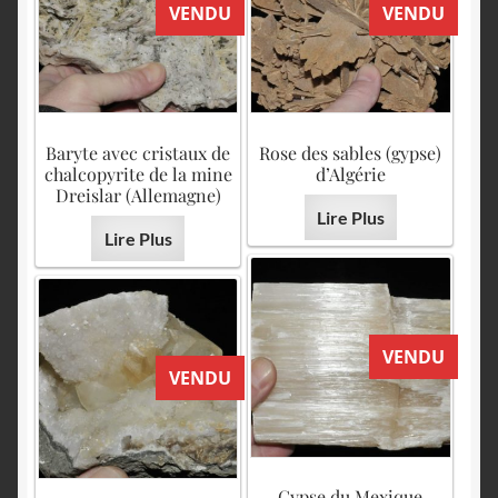
VENDU
VENDU
Baryte avec cristaux de
Rose des sables (gypse)
chalcopyrite de la mine
d’Algérie
Dreislar (Allemagne)
Lire Plus
Lire Plus
VENDU
VENDU
Gypse du Mexique