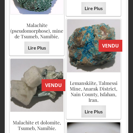
Lire Plus
Malachite
(pseudomorphose), mine
de Tsumeb, Namibie.
VENDU
Lire Plus
Lemanskiite, Talmessi
VENDU
Mine, Anarak District,
Nain County, Isfahan,
Iran.
Lire Plus
Malachite et dolomite,
Tsumeb, Namibie.