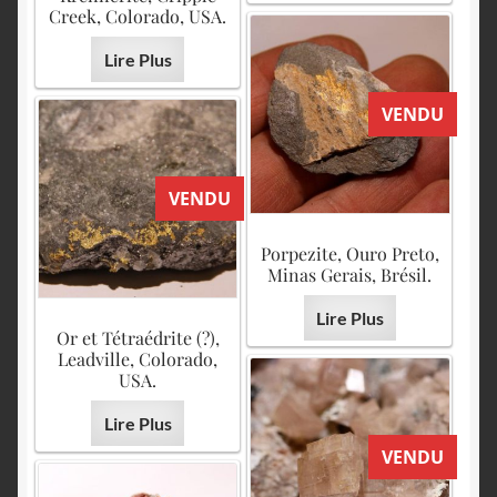
Creek, Colorado, USA.
Lire Plus
VENDU
VENDU
Porpezite, Ouro Preto,
Minas Gerais, Brésil.
Lire Plus
Or et Tétraédrite (?),
Leadville, Colorado,
USA.
Lire Plus
VENDU