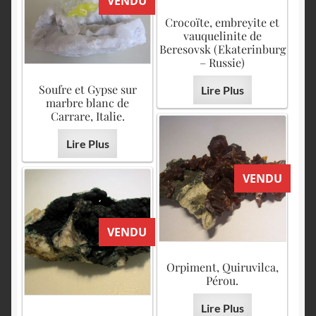
VENDU
Crocoïte, embreyite et
vauquelinite de
Beresovsk (Ekaterinburg
– Russie)
Soufre et Gypse sur
Lire Plus
marbre blanc de
Carrare, Italie.
Lire Plus
VENDU
VENDU
Orpiment, Quiruvilca,
Pérou.
Lire Plus