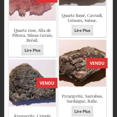
Quartz fumé, Cavradi,
Grisons, Suisse.
Quartz rose, Alta de
Lire Plus
Pittora, Minas Gerais,
Brésil.
Lire Plus
VENDU
VENDU
Pyrargyrite, Sarrabus,
Sardaigne, Italie.
Lire Plus
Krennerite, Cripple