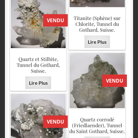
Titanite (Sphène) sur
VENDU
Chlorite, Tunnel du
Gothard, Suisse.
Lire Plus
Quartz et Stilbite,
Tunnel du Gothard,
Suisse.
VENDU
Lire Plus
Quartz corrodé
VENDU
(Friedlaender), Tunnel
du Saint Gothard, Suisse.