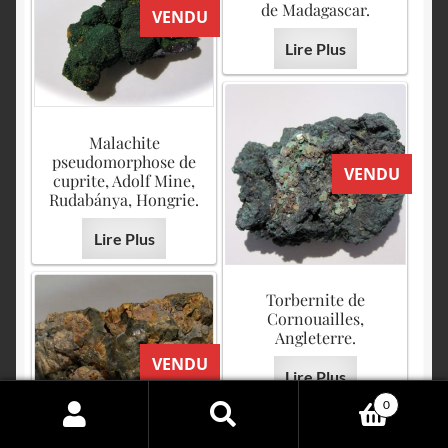
de Madagascar.
VENDU
Lire Plus
Malachite
pseudomorphose de
VENDU
cuprite, Adolf Mine,
Rudabánya, Hongrie.
Lire Plus
Torbernite de
Cornouailles,
Angleterre.
VENDU
Lire Plus
0
Search