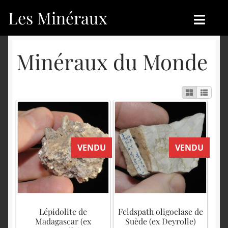
Les Minéraux
Aller
Aller
à
au
la
contenu
Accueil
Accueil
Minéraux du Monde
navigation
Catégories
Boutique
Nouveautés
Nouveautés
Achat
Blog
VENDU
VENDU
Mon compte
Achat
Blog
Contactez-nous
Sites amis
Français
Lépidolite de
Feldspath oligoclase de
Madagascar (ex
Suède (ex Deyrolle)