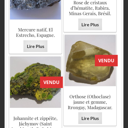
Rose de cristaux
d’hématite, Itabira,
Minas Gerais, Brésil.
Lire Plus
Mercure natif, El
Estrecho, Espagne.
Lire Plus
VENDU
VENDU
Orthose (Othoclase)
jaune et gemme,
Itrongay, Madagascar.
Johannite et zippéite,
Lire Plus
Jáchymov (Saint