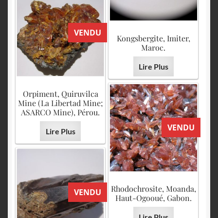
VENDU
Kongsbergite, Imiter,
Maroc.
Lire Plus
Orpiment, Quiruvilca
Mine (La Libertad Mine;
ASARCO Mine), Pérou.
VENDU
Lire Plus
Rhodochrosite, Moanda,
VENDU
Haut-Ogooué, Gabon.
Lire Plus