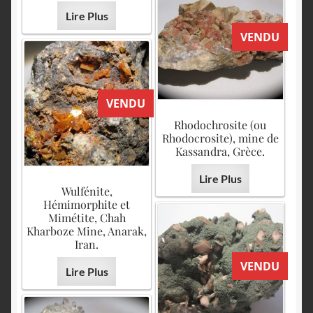
Lire Plus
VENDU
VENDU
Rhodochrosite (ou
Rhodocrosite), mine de
Kassandra, Grèce.
Lire Plus
Wulfénite,
Hémimorphite et
Mimétite, Chah
Kharboze Mine, Anarak,
Iran.
VENDU
Lire Plus