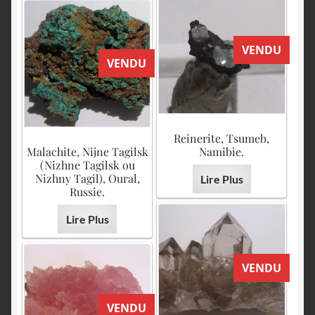
VENDU
VENDU
Reinerite, Tsumeb,
Malachite, Nijne Tagilsk
Namibie.
(Nizhne Tagilsk ou
Nizhny Tagil), Oural,
Lire Plus
Russie.
Lire Plus
VENDU
VENDU