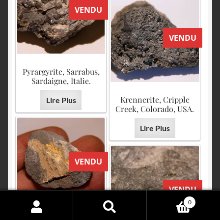
VENDU
VENDU
Pyrargyrite, Sarrabus,
Sardaigne, Italie.
Krennerite, Cripple
Lire Plus
Creek, Colorado, USA.
Lire Plus
VENDU
VENDU
0
Search