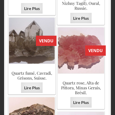
Nizhny Tagil), Oural,
Russie.
Lire Plus
Lire Plus
VENDU
VENDU
Quartz fumé, Cavradi,
Grisons, Suisse.
Quartz rose, Alta de
Pittora, Minas Gerais,
Lire Plus
Brésil.
Lire Plus