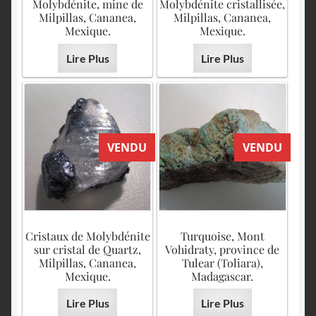
Molybdénite, mine de
Molybdénite cristallisée,
Milpillas, Cananea,
Milpillas, Cananea,
Mexique.
Mexique.
Lire Plus
Lire Plus
VENDU
VENDU
Cristaux de Molybdénite
Turquoise, Mont
sur cristal de Quartz,
Vohidraty, province de
Milpillas, Cananea,
Tulear (Toliara),
Mexique.
Madagascar.
Lire Plus
Lire Plus