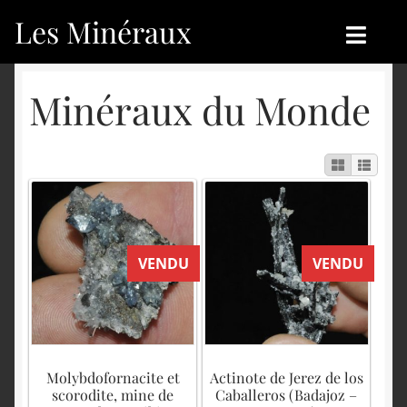
Les Minéraux
Aller
Aller
à
au
la
contenu
Accueil
Accueil
Minéraux du Monde
navigation
Catégories
Boutique
Nouveautés
Nouveautés
Achat
Blog
VENDU
VENDU
Mon compte
Achat
Blog
Contactez-nous
Sites amis
Français
Molybdofornacite et
Actinote de Jerez de los
scorodite, mine de
Caballeros (Badajoz –