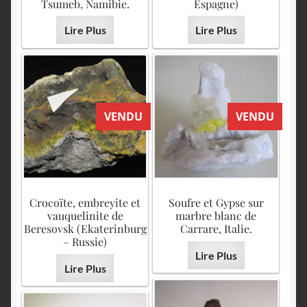
English
Tsumeb, Namibie.
Espagne)
Lire Plus
Lire Plus
VENDU
VENDU
Crocoïte, embreyite et
Soufre et Gypse sur
vauquelinite de
marbre blanc de
Beresovsk (Ekaterinburg
Carrare, Italie.
– Russie)
Lire Plus
Lire Plus