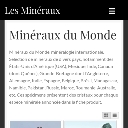
Les Minéraux
Aller
Aller
à
au
la
contenu
Accueil
Accueil
Minéraux du Monde
navigation
Catégories
Boutique
Minéraux du Monde, minéralogie internationale.
Nouveautés
Nouveautés
Sélection de minéraux de divers pays, notamment des
États-Unis d’Amérique (USA), Mexique, Inde, Canada
Achat
Blog
(dont Québec), Grande-Bretagne dont l’Angleterre,
Allemagne, Italie, Espagne, Belgique, Brésil, Madagascar,
Mon compte
Achat
Namibie, Pakistan, Russie, Maroc, Roumanie, Australie,
etc. Ces spécimens présentent des cristaux pour chaque
Blog
Contactez-nous
espèce minérale annoncée dans la fiche produit.
Sites amis
Français