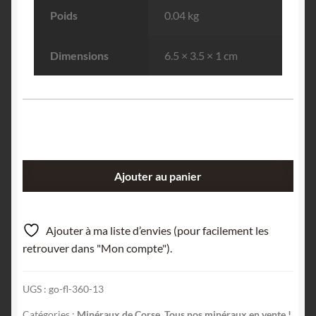
Poids
0.04 kg
Dimensions
6.5 × 3.5 × 1 cm
quantité
Ajouter au panier
de
Awaruite
dans
Ajouter à ma liste d’envies (pour facilement les
Serpentinite,
retrouver dans "Mon compte").
Canari,
Corse.
UGS :
go-fl-360-13
Catégories :
Minéraux de Corse
,
Tous nos minéraux en vente !