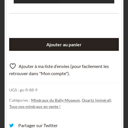
quantité
Ajouter au panier
de
Agate
polie,
Ajouter à ma liste d’envies (pour facilement les
Ex
retrouver dans "Mon compte").
Collection
du
UGS :
go-fl-88-9
musée
Bally.
Catégories :
Minéraux du Bally Museum
,
Quartz (minéral)
,
Tous nos minéraux en vente !
Partager sur Twitter