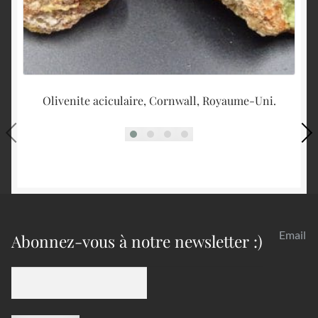
Olivenite aciculaire, Cornwall, Royaume-Uni.
H
Email
Abonnez-vous à notre newsletter :)