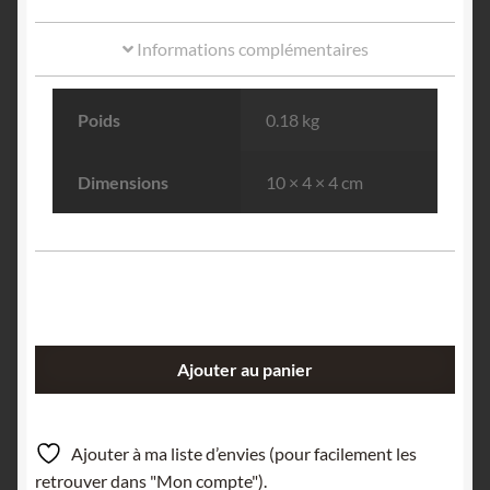
Informations complémentaires
Poids
0.18 kg
Dimensions
10 × 4 × 4 cm
quantité
Ajouter au panier
de
Agrinierite
et
Ajouter à ma liste d’envies (pour facilement les
Uranotile,
retrouver dans "Mon compte").