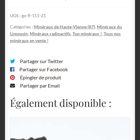
Mine
de
UGS :
go-fl-111-21
Margnac,
Ambazac,
Catégories :
Minéraux de Haute-Vienne (87)
,
Minéraux du
Haute-
Limousin
,
Minéraux radioactifs
,
Top minéraux !
,
Tous nos
Vienne,
minéraux en vente !
Limousin.
Partager sur Twitter
Partager sur Facebook
Épingler de produit
Partager par Email
Également disponible :