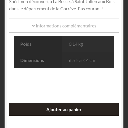
Spécimen découvert à La Besse, à Saint Julien aux Bois
dans le département de la Corrèze. Pas courant !
Informations complémentaires
Poids
0.14 kg
Dimensions
6.5 × 5 × 4 cm
quantité
Ajouter au panier
de
Améthyste,
Dolomite