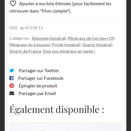
Ajouter à ma liste d’envies (pour facilement les
et
retrouver dans "Mon compte").
Pyrite,
La
UGS :
go-fl-218-11
Besse,
Saint-
Catégories :
Dolomite (minéral)
,
Minéraux de Corrèze (19)
,
Julien-
Minéraux du Limousin
,
Pyrite (minéral)
,
Quartz (minéral)
,
aux-
Quartz de France
,
Tous nos minéraux en vente !
Bois,
Corrèze.
Partager sur Twitter
Partager sur Facebook
Épingler de produit
Partager par Email
Également disponible :