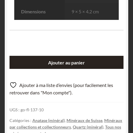
Dimensions
9 × 5 × 4.2 cm
quantité
Ajouter au panier
de
Anatase
sur
Ajouter à ma liste d’envies (pour facilement les
Quartz,
retrouver dans "Mon compte").
Val
Cavradi,
UGS :
go-fl-137-10
Grisons,
Suisse.
Catégories :
Anatase (minéral)
,
Minéraux de Suisse
,
Minéraux
par collections et collectionneurs
,
Quartz (minéral)
,
Tous nos