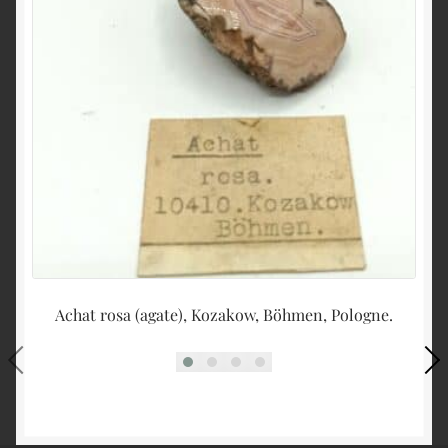
Achat rosa (agate), Kozakow, Böhmen, Pologne.
O