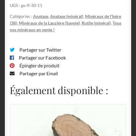
UGS :
go-fl-30-11
de
la
Catégories :
Anatase
,
Anatase (minéral)
,
Minéraux de l'Isère
Madeleine,
(38)
,
Minéraux de la Lauzière (Savoie)
,
Rutile (minéral)
,
Tous
La
nos minéraux en vente !
Lauzière,
Savoie.
Partager sur Twitter
Partager sur Facebook
Épingler de produit
Partager par Email
Également disponible :