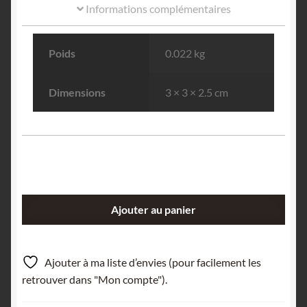
Informations complémentaires
Poids
0.022 kg
Dimensions
3 × 3 × 2.5 cm
quantité
Ajouter au panier
de
Anatase
épigénisée
Ajouter à ma liste d’envies (pour facilement les
en
retrouver dans "Mon compte").
Rutile,
col