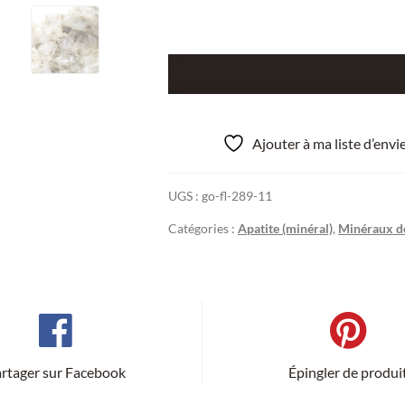
quantité
de
Apatite
rose,
Ajouter à ma liste d’env
Piz
Miez,
UGS :
go-fl-289-11
Grisons,
Suisse.
Catégories :
Apatite (minéral)
,
Minéraux de
rtager sur Facebook
Épingler de produi