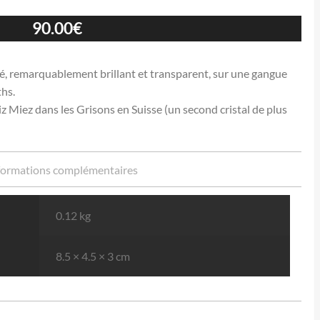
90.00
€
sé, remarquablement brillant et transparent, sur une gangue
ths.
z Miez dans les Grisons en Suisse (un second cristal de plus
formations complémentaires
0.12 kg
8.5 × 4.5 × 3 cm