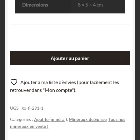
Dimensions
8 × 5 × 4 cm
quantité
Ajouter au panier
de
Apatite
sur
Ajouter à ma liste d’envies (pour facilement les
Albite,
retrouver dans "Mon compte").
Piz
Miez,
UGS :
go-fl-291-1
Grisons,
Suisse.
Catégories :
Apatite (minéral)
,
Minéraux de Suisse
,
Tous nos
minéraux en vente !