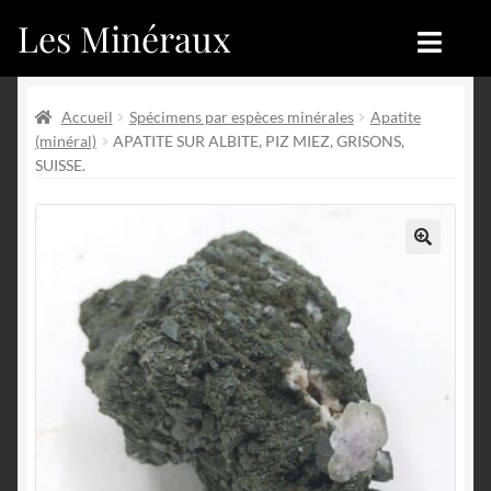
Les Minéraux
Aller
Aller
à
au
la
contenu
Accueil
Accueil
navigation
Accueil
Spécimens par espèces minérales
Apatite
(minéral)
APATITE SUR ALBITE, PIZ MIEZ, GRISONS,
Catégories
Boutique
SUISSE.
Nouveautés
Nouveautés
Achat
Blog
🔍
Mon compte
Achat
Blog
Contactez-nous
Sites amis
Français