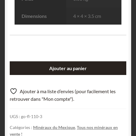
Dimensions
4 × 4 × 3.5 cm
quantité
Ajouter au panier
de
Hémimorphite,
Zacatecas,
Ajouter à ma liste d’envies (pour facilement les
Mexique.
retrouver dans "Mon compte").
UGS :
go-fl-110-3
Catégories :
Minéraux du Mexique
,
Tous nos minéraux en
vente !