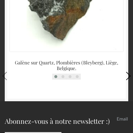
Galène sur Quartz, Plombières (Bleyberg), Liège,
Qu
Belgique.
Email
Abonnez-vous à notre newsletter :)