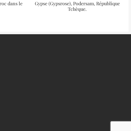
roc dans le
Gypse (Gypsrose), Podersam, République
Tchèque.