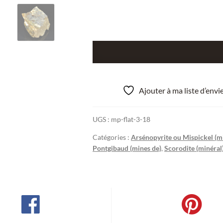
quantité
de
Arsénopyrite,
scorodite,
Ajouter à ma liste d’env
Tournebise,
Pontgibaud,
UGS :
mp-flat-3-18
Puy-
de-
Catégories :
Arsénopyrite ou Mispickel (m
Dôme.
Pontgibaud (mines de)
,
Scorodite (minéral