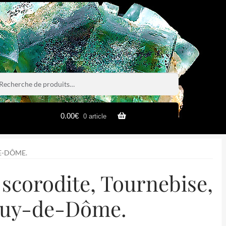
rche
rche
0.00
€
0 article
E-DÔME.
 scorodite, Tournebise,
Puy-de-Dôme.