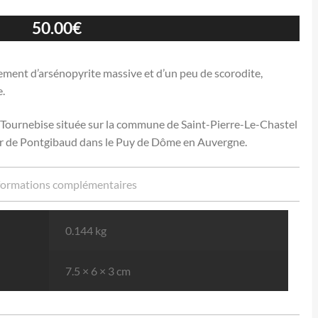
50.00
€
ement d’arsénopyrite massive et d’un peu de scorodite,
e.
e Tournebise située sur la commune de Saint-Pierre-Le-Chastel
nier de Pontgibaud dans le Puy de Dôme en Auvergne.
formations complémentaires
0.144 kg
7.5 × 6 × 3 cm