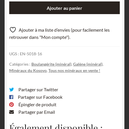
quantité
Ajouter au panier
de
Galène
et
Ajouter à ma liste d’envies (pour facilement les
Boulangérite,
retrouver dans "Mon compte").
Trepca,
Kosovo.
UGS :
EN-5018-16
Catégories :
Boulangérite (minéral)
,
Galène (minéral)
,
Minéraux du Kosovo
,
Tous nos minéraux en vente !
Partager sur Twitter
Partager sur Facebook
Épingler de produit
Partager par Email
Également disponible :