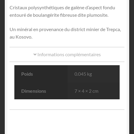
Cristaux polysynthétiques de galène d’aspect fondu
entouré de boulangérite fibreuse dite plumosite.
Un minéral en provenance du district minier de Trepca,
au Kosovo.
Informations complémentaires
Poids
0.045 kg
Dimensions
7 × 4 × 2 cm