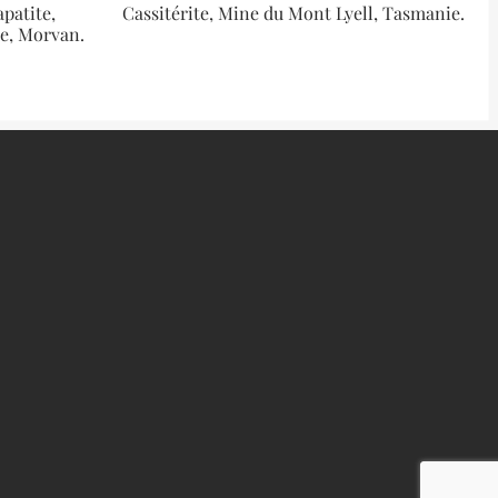
patite,
Cassitérite, Mine du Mont Lyell, Tasmanie.
re, Morvan.