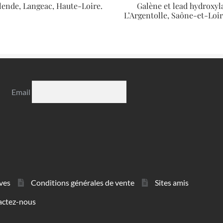
lende, Langeac, Haute-Loire.
Galène et lead hydroxyla
L’Argentolle, Saône-et-Loi
Email
ves
Conditions générales de vente
Sites amis
actez-nous