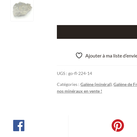
quantité
de
Galène
et
Ajouter à ma liste d’env
Pyrite,
Rochechouart,
UGS :
go-fl-224-14
Haute-
Vienne,
Catégories :
Galène (minéral)
,
Galène de F
Limousin.
nos minéraux en vente !