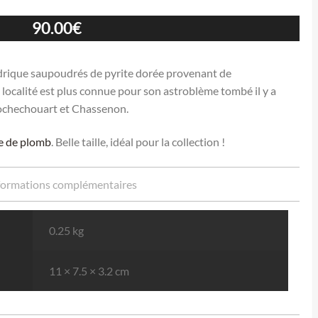
90.00
€
drique saupoudrés de pyrite dorée provenant de
ocalité est plus connue pour son astroblème tombé il y a
Rochechouart et Chassenon.
re de plomb
. Belle taille, idéal pour la collection !
formations complémentaires
0.25 kg
11 × 7.5 × 3.2 cm