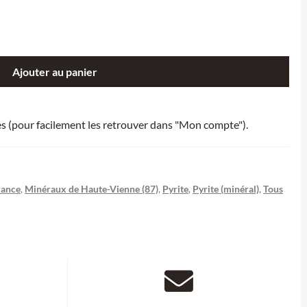
Ajouter au panier
ies (pour facilement les retrouver dans "Mon compte").
rance
,
Minéraux de Haute-Vienne (87)
,
Pyrite
,
Pyrite (minéral)
,
Tous