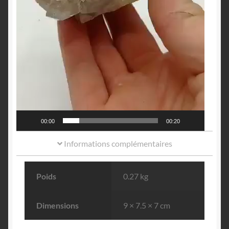
00:00
00:20
Informations complémentaires
Poids
0.27 kg
Dimensions
9 × 7.5 × 7 cm