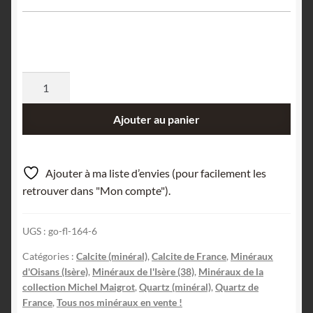
quantité
de
Calcite
Ajouter au panier
et
Quartz,
Virage
Ajouter à ma liste d’envies (pour facilement les
n°11,
retrouver dans "Mon compte").
Huez,
Oisans,
UGS :
go-fl-164-6
Isère.
Catégories :
Calcite (minéral)
,
Calcite de France
,
Minéraux
d'Oisans (Isère)
,
Minéraux de l'Isère (38)
,
Minéraux de la
collection Michel Maigrot
,
Quartz (minéral)
,
Quartz de
France
,
Tous nos minéraux en vente !