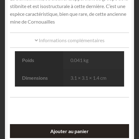
stibnite et est isostructurale à cette dernière. C’est une
espèce caractéristique, bien que rare, de cette ancienne
mine de Cornouailles
Informations complémentaires
Poids
0.041 kg
Dimensions
3.1 × 3.1 × 1.4 cm
quantité
Ajouter au panier
de