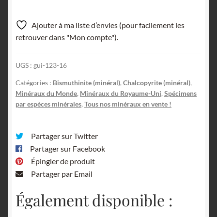
Bismuthinite,
Chalcopyrite,
Ajouter à ma liste d’envies (pour facilement les
Fowey
retrouver dans "Mon compte").
Consols
de
UGS :
gui-123-16
Cornouailles,
Royaume-
Catégories :
Bismuthinite (minéral)
,
Chalcopyrite (minéral)
,
Uni.
Minéraux du Monde
,
Minéraux du Royaume-Uni
,
Spécimens
par espèces minérales
,
Tous nos minéraux en vente !
Partager sur Twitter
Partager sur Facebook
Épingler de produit
Partager par Email
Également disponible :