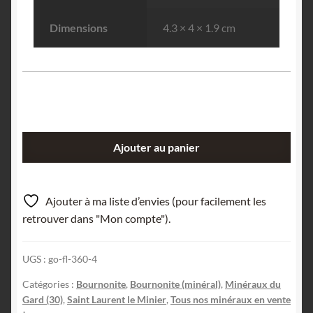
Dimensions
4.3 × 4 × 1.9 cm
quantité
Ajouter au panier
de
Bournonite,
La
Ajouter à ma liste d’envies (pour facilement les
Sanguinède,
retrouver dans "Mon compte").
Mine
des
UGS :
go-fl-360-4
Malines,
Gard.
Catégories :
Bournonite
,
Bournonite (minéral)
,
Minéraux du
Gard (30)
,
Saint Laurent le Minier
,
Tous nos minéraux en vente