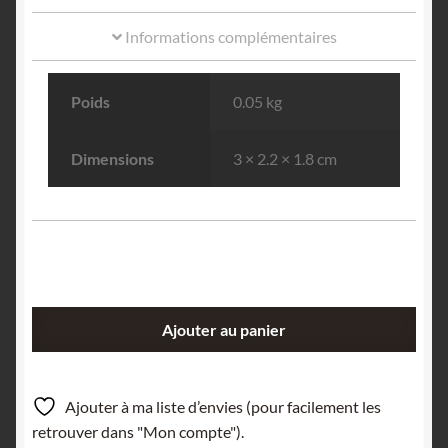
Informations complémentaires
Poids
0.05 kg
Dimensions
3 × 2.2 × 1.8 cm
quantité
Ajouter au panier
de
Pyrite
sur
Ajouter à ma liste d’envies (pour facilement les
Galène,
retrouver dans "Mon compte").
Rochechouart,