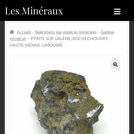
Les Minéraux
Aller
Aller
à
au
la
contenu
Accueil
Accueil
navigation
Accueil
Spécimens par espèces minérales
Galène
(minéral)
PYRITE SUR GALÈNE, ROCHECHOUART,
Catégories
Boutique
HAUTE-VIENNE, LIMOUSIN.
Nouveautés
Nouveautés
Achat
Blog
🔍
Mon compte
Achat
Blog
Contactez-nous
Sites amis
Français