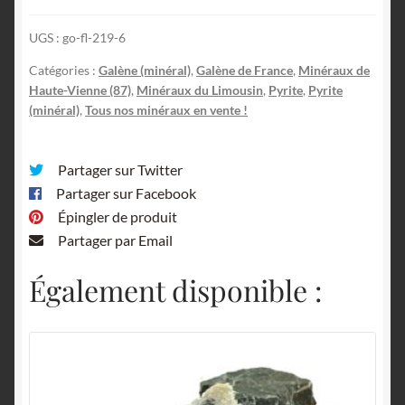
Haute-
UGS :
go-fl-219-6
Vienne,
Limousin.
Catégories :
Galène (minéral)
,
Galène de France
,
Minéraux de
Haute-Vienne (87)
,
Minéraux du Limousin
,
Pyrite
,
Pyrite
(minéral)
,
Tous nos minéraux en vente !
Partager sur Twitter
Partager sur Facebook
Épingler de produit
Partager par Email
Également disponible :