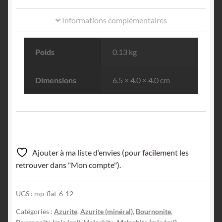
Informations complémentaires
Poids
0.13 kg
Dimensions
6.5 × 4.0 × 4.0 cm
Ajouter à ma liste d’envies (pour facilement les
retrouver dans "Mon compte").
UGS :
mp-flat-6-12
Catégories :
Azurite
,
Azurite (minéral)
,
Bournonite
,