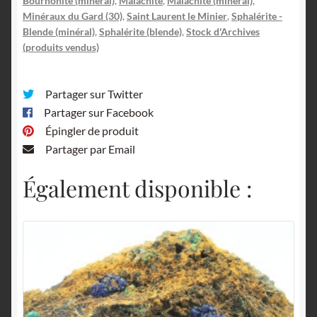
Bournonite (minéral)
,
Malachite
,
Malachite (minéral)
,
Minéraux du Gard (30)
,
Saint Laurent le Minier
,
Sphalérite -
Blende (minéral)
,
Sphalérite (blende)
,
Stock d'Archives
(produits vendus)
Partager sur Twitter
Partager sur Facebook
Épingler de produit
Partager par Email
Également disponible :