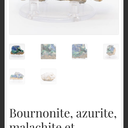
English
Bournonite, azurite,
malachite et