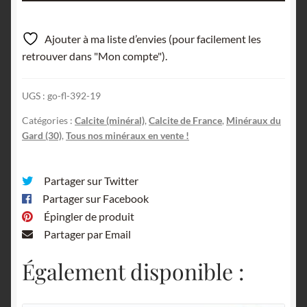
Calcite,
Durfort,
Ajouter à ma liste d’envies (pour facilement les
Gard.
retrouver dans "Mon compte").
UGS :
go-fl-392-19
Catégories :
Calcite (minéral)
,
Calcite de France
,
Minéraux du
Gard (30)
,
Tous nos minéraux en vente !
Partager sur Twitter
Partager sur Facebook
Épingler de produit
Partager par Email
Également disponible :