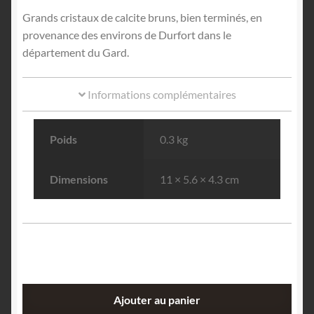
Grands cristaux de calcite bruns, bien terminés, en
provenance des environs de Durfort dans le
département du Gard.
Informations complémentaires
Poids
0.3 kg
Dimensions
11 × 5.6 × 4.3 cm
quantité
Ajouter au panier
de